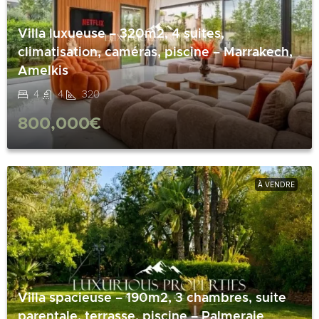
Villa luxueuse – 320m2, 4 suites,
climatisation, caméras, piscine – Marrakech,
Amelkis
4
4
320
800,000€
À VENDRE
Villa spacieuse – 190m2, 3 chambres, suite
parentale, terrasse, piscine – Palmeraie