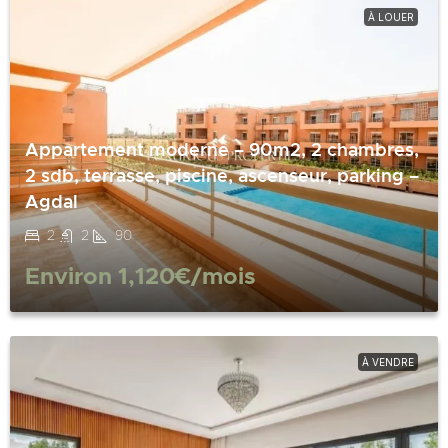
À LOUER
Appartement moderne – 90m2, 2 chambres,
2 sdb, terrasse, piscine, ascenseur, parking –
Agdal
2
2
90
Environ
1,120€
/mois
À VENDRE