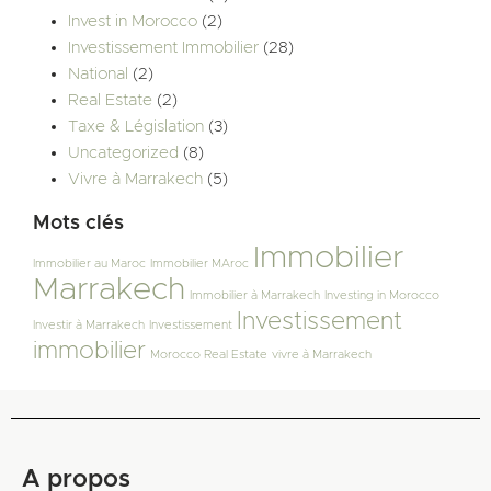
Invest in Morocco
(2)
Investissement Immobilier
(28)
National
(2)
Real Estate
(2)
Taxe & Législation
(3)
Uncategorized
(8)
Vivre à Marrakech
(5)
Mots clés
Immobilier
Immobilier au Maroc
Immobilier MAroc
Marrakech
Immobilier à Marrakech
Investing in Morocco
Investissement
Investir à Marrakech
Investissement
immobilier
Morocco Real Estate
vivre à Marrakech
A propos