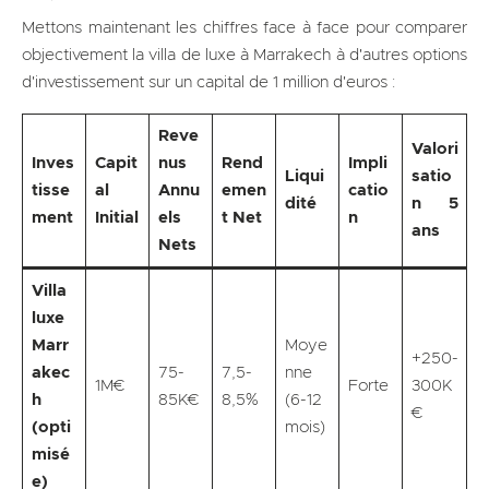
Mettons maintenant les chiffres face à face pour comparer
objectivement la villa de luxe à Marrakech à d'autres options
d'investissement sur un capital de 1 million d'euros :
Reve
Valori
Inves
Capit
nus
Rend
Impli
Liqui
satio
tisse
al
Annu
emen
catio
dité
n 5
ment
Initial
els
t Net
n
ans
Nets
Villa
luxe
Marr
Moye
+250-
akec
75-
7,5-
nne
1M€
Forte
300K
h
85K€
8,5%
(6-12
€
(opti
mois)
misé
e)