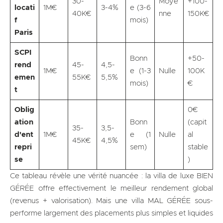
30-
Moye
+100-
locati
1M€
3-4%
e (3-6
40K€
nne
150K€
f
mois)
Paris
SCPI
Bonn
+50-
rend
45-
4,5-
1M€
e (1-3
Nulle
100K
emen
55K€
5,5%
mois)
€
t
Oblig
0€
ation
Bonn
(capit
35-
3,5-
d'ent
1M€
e (1
Nulle
al
45K€
4,5%
repri
sem)
stable
se
)
Ce tableau révèle une vérité nuancée : la villa de luxe BIEN
GÉRÉE offre effectivement le meilleur rendement global
(revenus + valorisation). Mais une villa MAL GÉRÉE sous-
performe largement des placements plus simples et liquides