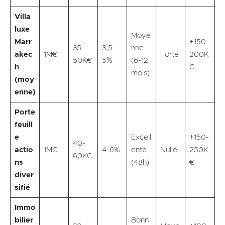
Villa
luxe
Moye
Marr
+150-
35-
3,5-
nne
akec
1M€
Forte
200K
50K€
5%
(6-12
h
€
mois)
(moy
enne)
Porte
feuill
e
Excell
+150-
40-
actio
1M€
4-6%
ente
Nulle
250K
60K€
ns
(48h)
€
diver
sifié
Immo
bilier
Bonn