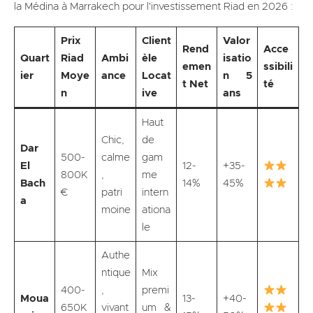
la Médina à Marrakech pour l'investissement Riad en 2026 :
Prix
Client
Valor
Rend
Acce
Quart
Riad
Ambi
èle
isatio
emen
ssibili
ier
Moye
ance
Locat
n 5
t Net
té
n
ive
ans
Haut
Chic,
de
Dar
500-
calme
gam
El
12-
+35-
800K
,
me
Bach
14%
45%
€
patri
intern
a
moine
ationa
le
Authe
ntique
Mix
400-
,
premi
Moua
13-
+40-
650K
vivant
um &