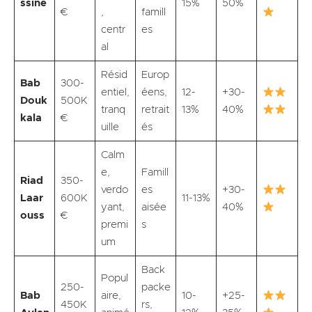
ssine
15%
50%
€
,
famill
centr
es
al
Résid
Europ
Bab
300-
entiel,
éens,
12-
+30-
Douk
500K
tranq
retrait
13%
40%
kala
€
uille
és
Calm
e,
Famill
Riad
350-
verdo
es
+30-
Laar
600K
11-13%
yant,
aisée
40%
ouss
€
premi
s
um
Back
Popul
250-
packe
Bab
aire,
10-
+25-
450K
rs,