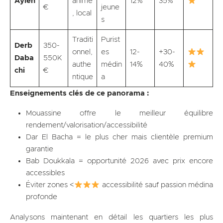
Aylen
animé
12%
35%
€
jeune
, local
s
Traditi
Purist
Derb
350-
onnel,
es
12-
+30-
Daba
550K
authe
médin
14%
40%
chi
€
ntique
a
Enseignements clés de ce panorama :
Mouassine offre le meilleur équilibre
rendement/valorisation/accessibilité
Dar El Bacha = le plus cher mais clientèle premium
garantie
Bab Doukkala = opportunité 2026 avec prix encore
accessibles
Éviter zones <
accessibilité sauf passion médina
profonde
Analysons maintenant en détail les quartiers les plus