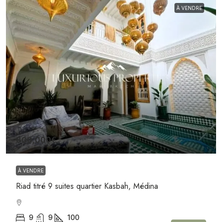
À VENDRE
800,000€
À VENDRE
Riad titré 9 suites quartier Kasbah, Médina
9
9
100