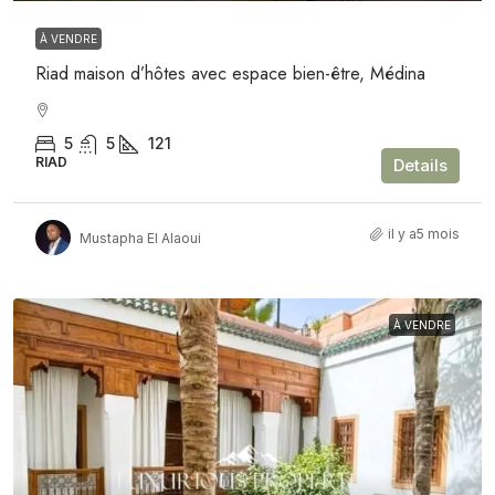
À VENDRE
Riad maison d’hôtes avec espace bien-être, Médina
5
5
121
RIAD
Details
il y a5 mois
Mustapha El Alaoui
À VENDRE