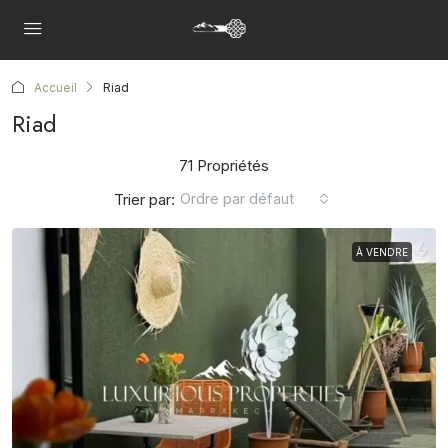
Accueil
Riad
Riad
71 Propriétés
Ordre par défaut
Trier par:
À VENDRE