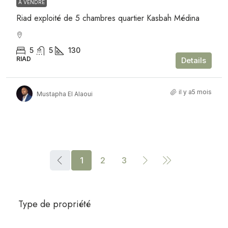
À VENDRE
Riad exploité de 5 chambres quartier Kasbah Médina
5
5
130
RIAD
Details
il y a5 mois
Mustapha El Alaoui
1
2
3
Type de propriété