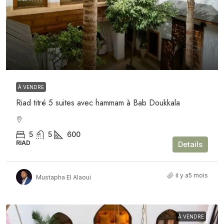
800,000€
À VENDRE
Riad titré 5 suites avec hammam à Bab Doukkala
5
5
600
RIAD
Details
il y a5 mois
Mustapha El Alaoui
À VENDRE