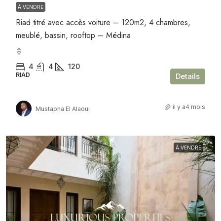
À VENDRE
Riad titré avec accès voiture – 120m2, 4 chambres,
meublé, bassin, rooftop – Médina
4
4
120
RIAD
Details
il y a4 mois
Mustapha El Alaoui
À VENDRE