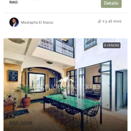
RIAD
Details
il y a5 mois
Mustapha El Alaoui
À VENDRE
650,000€