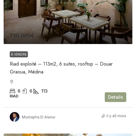
730,000€
À VENDRE
Riad exploité – 113m2, 6 suites, rooftop – Douar
Graoua, Médina
6
6
113
RIAD
Details
il y a5 mois
Mustapha El Alaoui