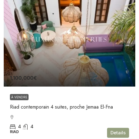
1,100,000€
À VENDRE
Riad contemporain 4 suites, proche Jemaa El-Fna
4
4
RIAD
Details