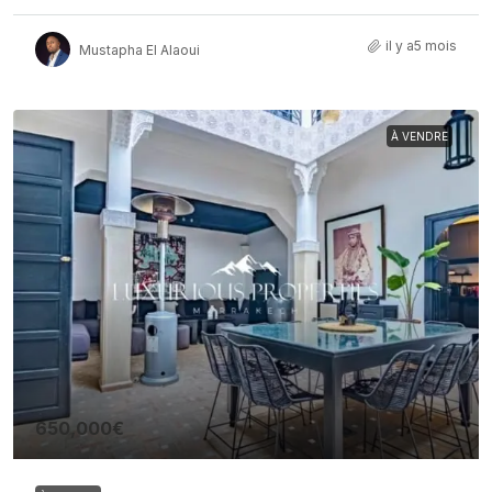
il y a5 mois
Mustapha El Alaoui
À VENDRE
650,000€