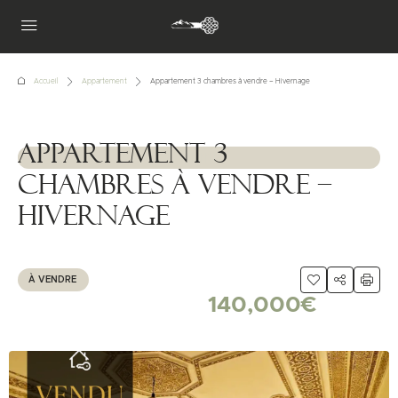
Accueil
Appartement
Appartement 3 chambres à vendre – Hivernage
Appartement 3
1111111
chambres à vendre –
Hivernage
À VENDRE
140,000€