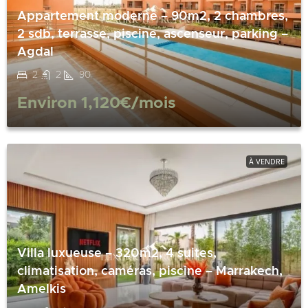
Appartement moderne – 90m2, 2 chambres,
2 sdb, terrasse, piscine, ascenseur, parking –
Agdal
2
2
90
Environ
1,120€
/mois
À VENDRE
Villa luxueuse – 320m2, 4 suites,
climatisation, caméras, piscine – Marrakech,
Amelkis