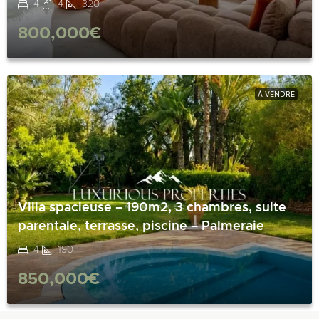
4
4
320
800,000€
À VENDRE
Villa spacieuse – 190m2, 3 chambres, suite
parentale, terrasse, piscine – Palmeraie
4
190
850,000€