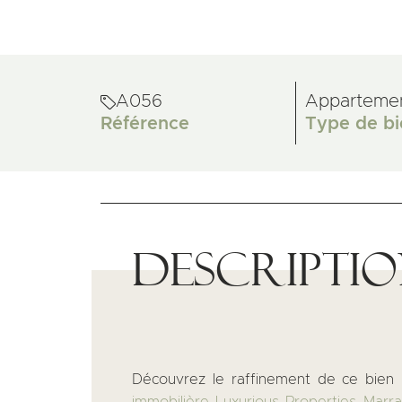
A056
Apparteme
Référence
Type de bi
Descripti
Découvrez le raffinement de ce bien 
immobilière Luxurious Properties Marra