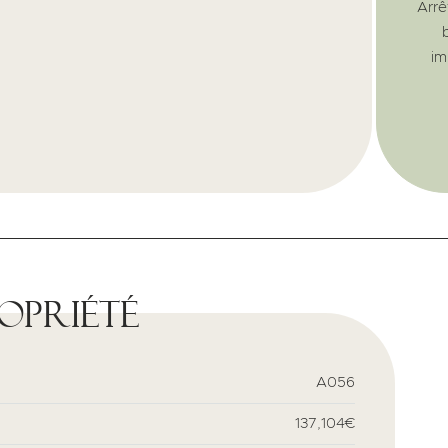
Arrê
im
ropriété
A056
137,104€