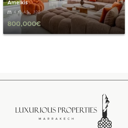
Amelkis
4
4
320
800,000€