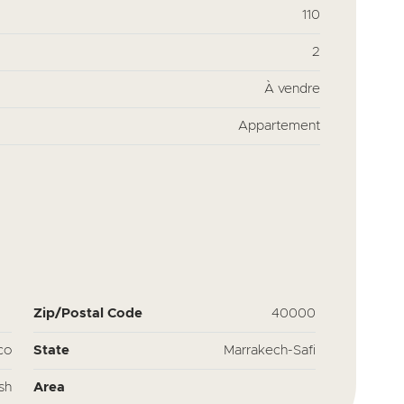
110
2
À vendre
Appartement
Zip/Postal Code
40000
co
State
Marrakech-Safi
sh
Area