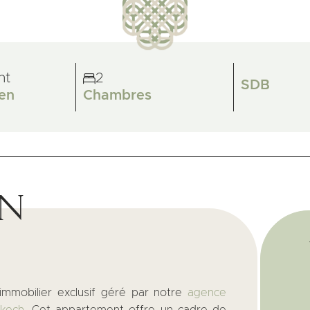
nt
2
SDB
en
Chambres
on
immobilier exclusif géré par notre
agence
kech.
Cet appartement offre un cadre de