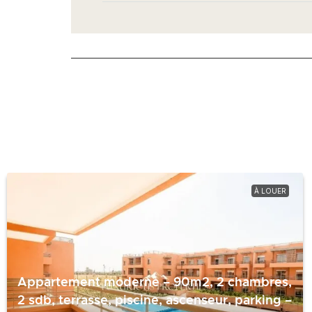
À LOUER
Appartement moderne – 90m2, 2 chambres,
2 sdb, terrasse, piscine, ascenseur, parking –