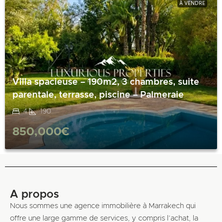
À VENDRE
Villa spacieuse – 190m2, 3 chambres, suite
parentale, terrasse, piscine – Palmeraie
4
190
850,000€
A propos
Nous sommes une agence immobilière à Marrakech qui
offre une large gamme de services, y compris l’achat, la