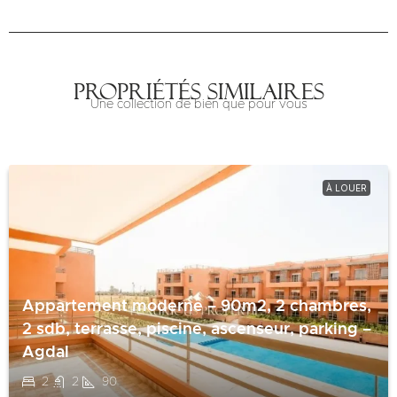
Propriétés similaires
Une collection de bien que pour vous
À LOUER
Appartement moderne – 90m2, 2 chambres,
2 sdb, terrasse, piscine, ascenseur, parking –
Agdal
2
2
90