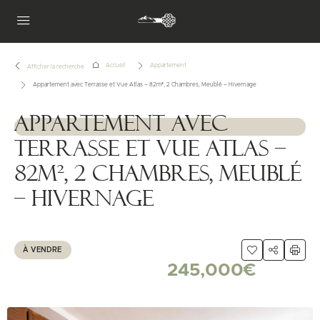
Accueil
Appartement
Afficher la recherche
Appartement avec Terrasse et Vue Atlas – 82m², 2 Chambres, Meublé – Hivernage
Appartement avec
1111111
Terrasse et Vue Atlas –
82m², 2 Chambres, Meublé
– Hivernage
À VENDRE
245,000€