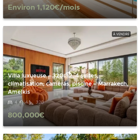
Environ
1,120€
/mois
À VENDRE
Villa luxueuse – 320m2, 4 suites,
climatisation, caméras, piscine – Marrakech,
Amelkis
4
4
320
800,000€