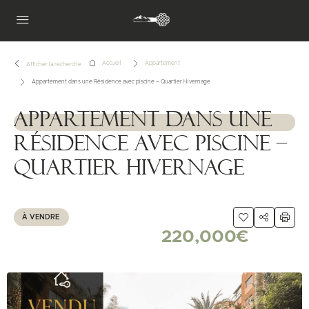
Accueil
Appartement
Afficher la recherche
Appartement dans une Résidence avec piscine – Quartier Hivernage
Appartement dans une
1111111
Résidence avec piscine –
Quartier Hivernage
À VENDRE
220,000€