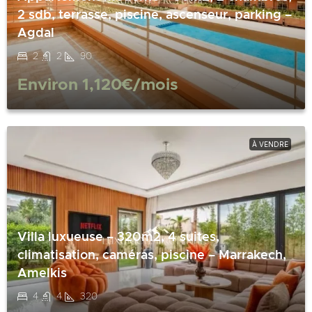
2 sdb, terrasse, piscine, ascenseur, parking –
Agdal
2
2
90
Environ
1,120€
/mois
À VENDRE
Villa luxueuse – 320m2, 4 suites,
climatisation, caméras, piscine – Marrakech,
Amelkis
4
4
320