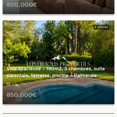
800,000€
À VENDRE
Villa spacieuse – 190m2, 3 chambres, suite
parentale, terrasse, piscine – Palmeraie
4
190
850,000€