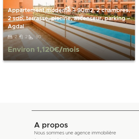
Appartement moderne – 90m2, 2 chambres,
2 sdb, terrasse, piscine, ascenseur, parking –
Agdal
2
2
90
Environ
1,120€
/mois
A propos
Nous sommes une agence immobilière