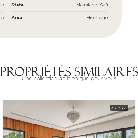
co
State
Marrakech-Safi
sh
Area
Hivernage
Propriétés similaire
Une collection de bien que pour vous
À VENDRE