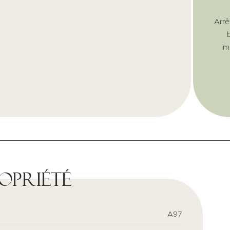
Arrê
im
ropriété
A97