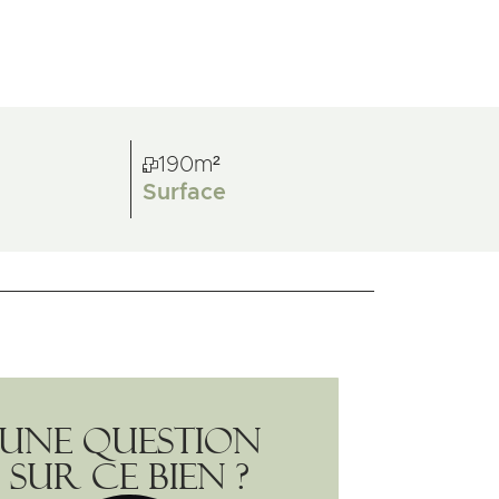
190m²
Surface
Une question
sur ce bien ?