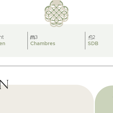
nt
3
2
en
Chambres
SDB
on