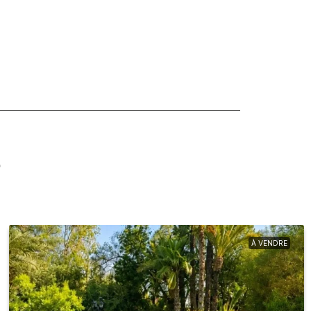
s
À VENDRE