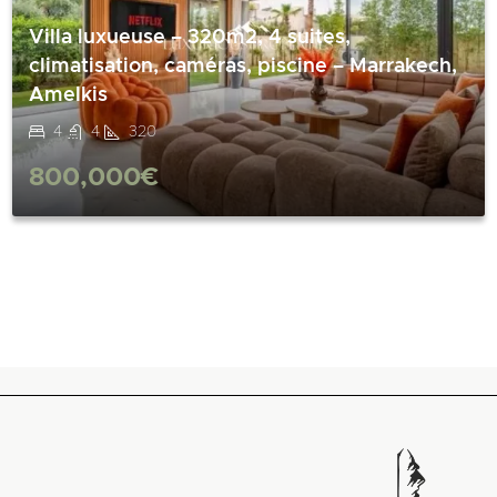
Villa luxueuse – 320m2, 4 suites,
climatisation, caméras, piscine – Marrakech,
Amelkis
4
4
320
800,000€