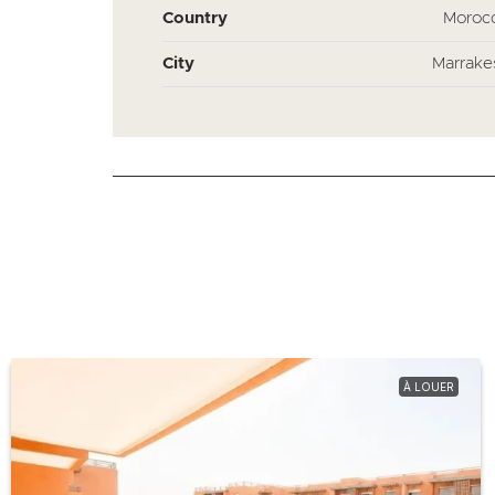
Country
Moroc
City
Marrake
À LOUER