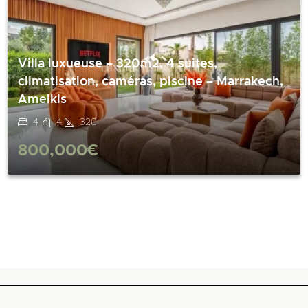
Villa luxueuse – 320m2, 4 suites,
climatisation, caméras, piscine – Marrakech,
Amelkis
4
4
320
800,000€