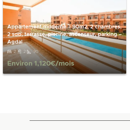
Appartement moderne – 90m2, 2 chambres,
2 sdb, terrasse, piscine, ascenseur, parking –
Agdal
2
2
90
Environ
1,120€
/mois