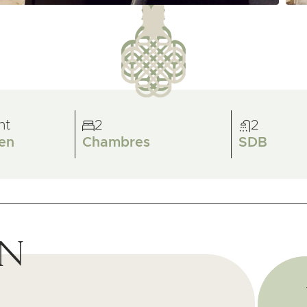
nt
2
2
en
Chambres
SDB
on