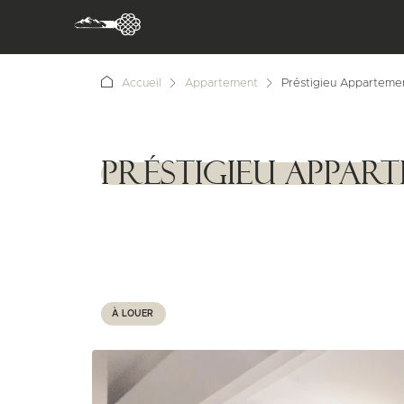
Accueil
Appartement
Préstigieu Appartemen
Préstigieu Appar
1111111
À LOUER