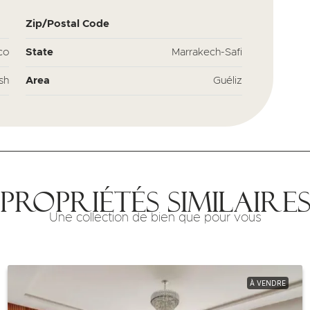
Zip/Postal Code
co
State
Marrakech-Safi
sh
Area
Guéliz
Propriétés similaire
Une collection de bien que pour vous
À VENDRE