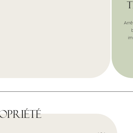
t
Arrê
im
ropriété