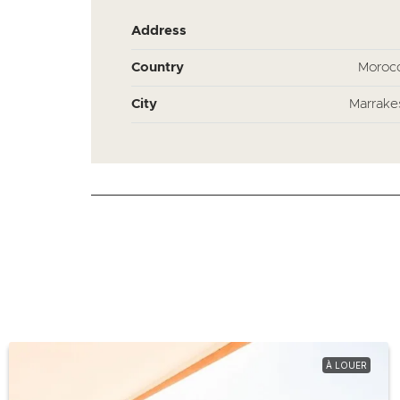
Address
Country
Moroc
City
Marrake
À LOUER