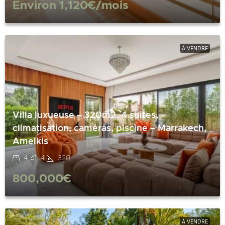
Environ
1,120€
/mois
À VENDRE
Villa luxueuse – 320m2, 4 suites,
climatisation, caméras, piscine – Marrakech,
Amelkis
4
4
320
800,000€
À VENDRE