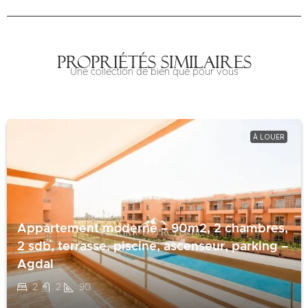
Propriétés similaires
Une collection de bien que pour vous
À LOUER
Appartement moderne – 90m2, 2 chambres,
2 sdb, terrasse, piscine, ascenseur, parking –
Agdal
2
2
90