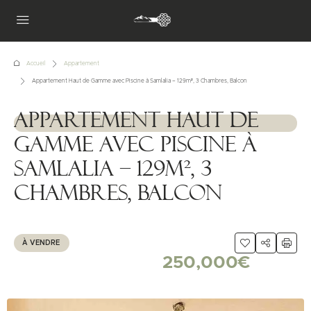
Accueil
Appartement
Appartement Haut de Gamme avec Piscine à Samlalia – 129m², 3 Chambres, Balcon
Appartement Haut de
1111111
Gamme avec Piscine à
Samlalia – 129m², 3
Chambres, Balcon
À VENDRE
250,000€