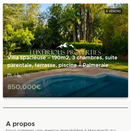
À VENDRE
Villa spacieuse – 190m2, 3 chambres, suite
parentale, terrasse, piscine – Palmeraie
4
190
850,000€
A propos
Nous sommes une agence immobilière à Marrakech qui