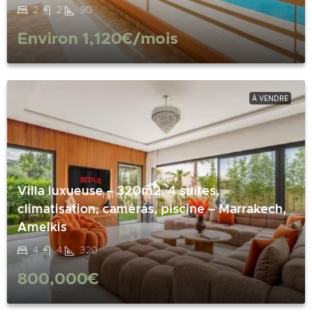
2
2
90
Environ
1,120€
/mois
À VENDRE
Villa luxueuse – 320m2, 4 suites,
climatisation, caméras, piscine – Marrakech,
Amelkis
4
4
320
800,000€