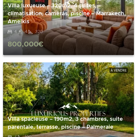
Villa luxueuse – 320m2, 4 suites,
climatisation, caméras, piscine – Marrakech,
Amelkis
4
4
320
800,000€
À VENDRE
Villa spacieuse – 190m2, 3 chambres, suite
parentale, terrasse, piscine – Palmeraie