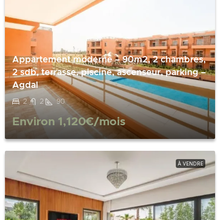
Appartement moderne – 90m2, 2 chambres,
2 sdb, terrasse, piscine, ascenseur, parking –
Agdal
2
2
90
Environ
1,120€
/mois
À VENDRE