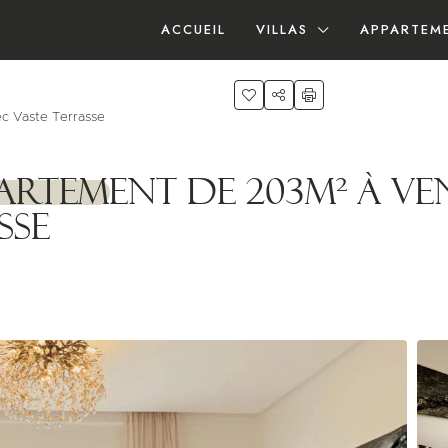
ACCUEIL
VILLAS
APPARTEM
c Vaste Terrasse
artement de 203m² à V
sse