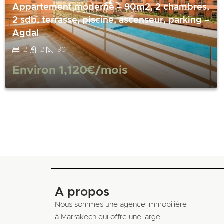
Appartement moderne – 90m2, 2 chambres,
2 sdb, terrasse, piscine, ascenseur, parking –
Agdal
2
2
90
Environ
1,120€
/mois
A propos
Nous sommes une agence immobilière
à Marrakech qui offre une large