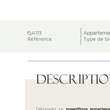
A113
Apparteme
Référence
Type de bi
Descripti
Découvrez ce
magnifique appartem