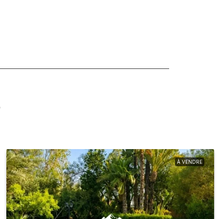
s
À VENDRE