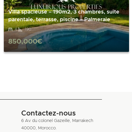
Villa spacieuse – 190m2, 3 chambres, suite
parentale, terrasse, piscine – Palmeraie
4
190
850,000€
Contactez-nous
6 Av. du colonel Gazeille, Marrakech
40000, Morocco.