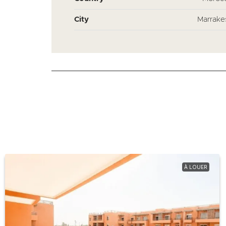
City
Marrake
À LOUER