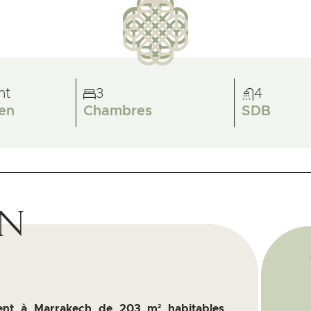
nt
3
4
en
Chambres
SDB
on
ent à Marrakech de 203 m² habitables
,