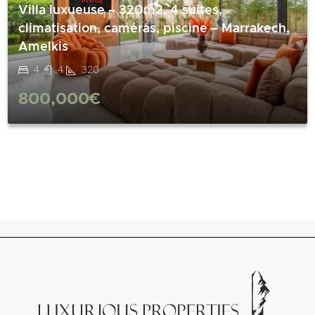
Villa luxueuse – 320m2, 4 suites,
climatisation, caméras, piscine – Marrakech,
Amelkis
4
4
320
800,000€