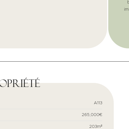
im
ropriété
A113
265,000€
203m²