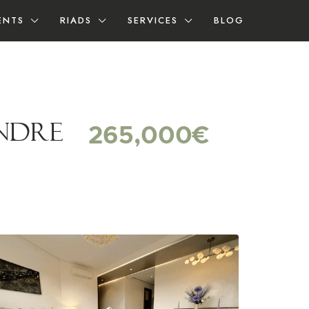
ENTS
RIADS
SERVICES
BLOG
endre
265,000€