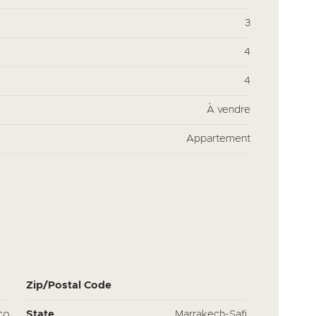
3
4
4
À vendre
Appartement
Zip/Postal Code
co
State
Marrakech-Safi