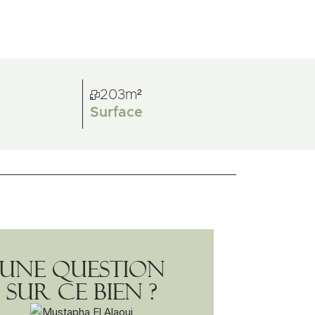
203m²
Surface
Une question
sur ce bien ?