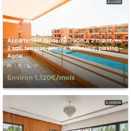
À LOUER
Appartement moderne – 90m2, 2 chambres,
2 sdb, terrasse, piscine, ascenseur, parking –
Agdal
2
2
90
Environ
1,120€
/mois
À VENDRE