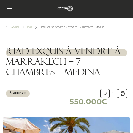
Accueil
Riad
Riad Exquis à Vendre à Marrakech – 7 Chambres – Médina
Riad Exquis à Vendre à
1111111
Marrakech – 7
Chambres – Médina
À VENDRE
550,000€