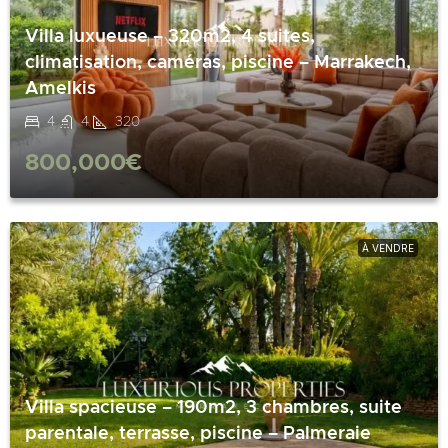
Villa luxueuse – 320m2, 4 suites,
climatisation, caméras, piscine – Marrakech,
Amelkis
4
4
320
800,000€
À VENDRE
Villa spacieuse – 190m2, 3 chambres, suite
parentale, terrasse, piscine – Palmeraie