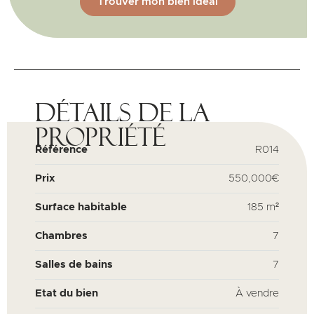
Trouver mon bien idéal
Détails de la
propriété
Référence
R014
Prix
550,000€
Surface habitable
185 m²
Chambres
7
Salles de bains
7
Etat du bien
À vendre