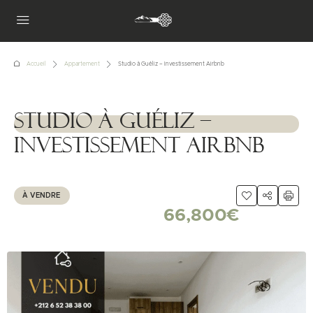
Accueil
Appartement
Studio à Guéliz – Investissement Airbnb
Studio à Guéliz –
1111111
Investissement Airbnb
À VENDRE
66,800€