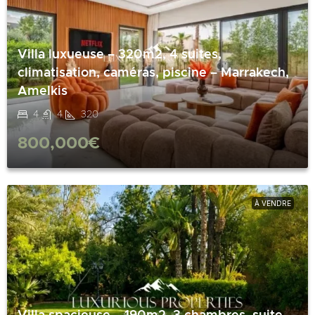
Villa luxueuse – 320m2, 4 suites,
climatisation, caméras, piscine – Marrakech,
Amelkis
4
4
320
800,000€
À VENDRE