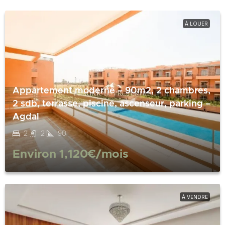
À LOUER
Appartement moderne – 90m2, 2 chambres,
2 sdb, terrasse, piscine, ascenseur, parking –
Agdal
2
2
90
Environ
1,120€
/mois
À VENDRE