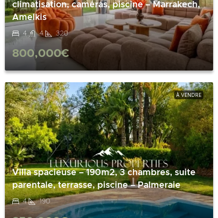
climatisation, caméras, piscine – Marrakech,
Amelkis
4
4
320
800,000€
À VENDRE
Villa spacieuse – 190m2, 3 chambres, suite
parentale, terrasse, piscine – Palmeraie
4
190