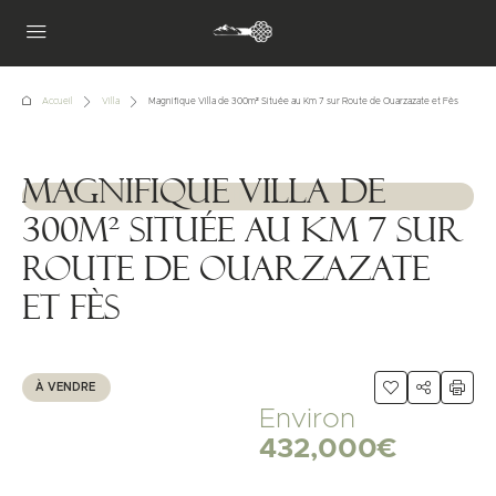
Accueil
Villa
Magnifique Villa de 300m² Située au Km 7 sur Route de Ouarzazate et Fès
Magnifique Villa de
1111111
300m² Située au Km 7 sur
Route de Ouarzazate
et Fès
À VENDRE
Environ
432,000€