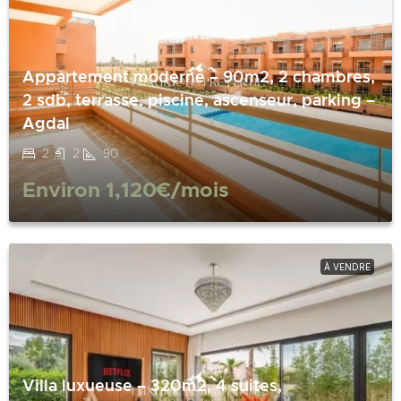
Appartement moderne – 90m2, 2 chambres,
2 sdb, terrasse, piscine, ascenseur, parking –
Agdal
2
2
90
Environ
1,120€
/mois
À VENDRE
Villa luxueuse – 320m2, 4 suites,