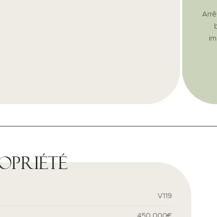
Arrê
im
ropriété
V119
450,000€