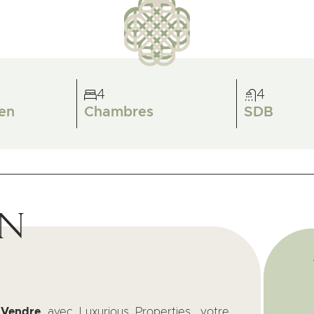
4
4
en
Chambres
SDB
on
 Vendre
avec Luxurious Properties, votre