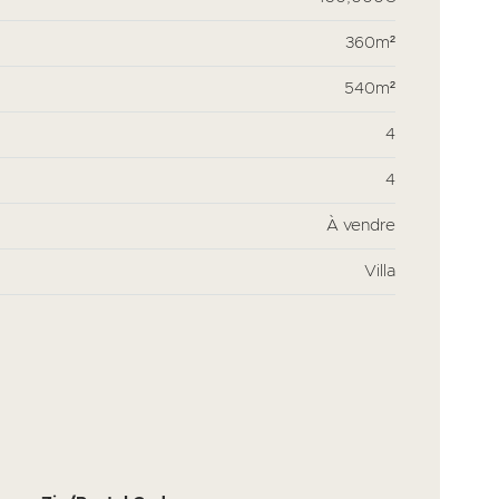
360m²
540m²
4
4
À vendre
Villa