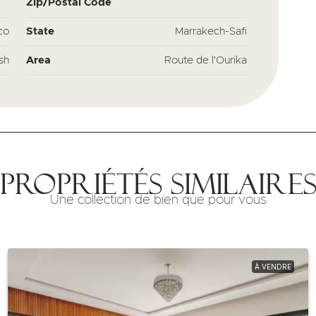
Zip/Postal Code
co
State
Marrakech-Safi
sh
Area
Route de l'Ourika
Propriétés similaire
Une collection de bien que pour vous
À VENDRE