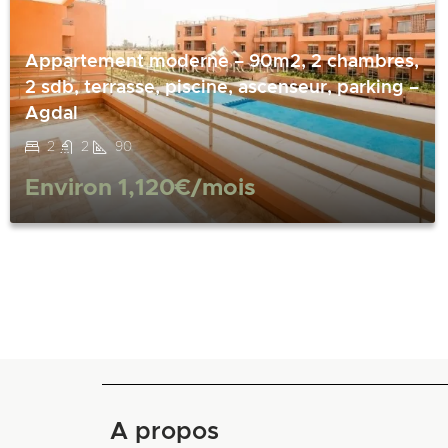
Appartement moderne – 90m2, 2 chambres,
2 sdb, terrasse, piscine, ascenseur, parking –
Agdal
2
2
90
Environ
1,120€
/mois
A propos