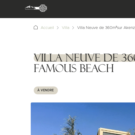
Accueil
Villa
Villa Neuve de 360m²sur Aken
Villa Neuve de 3
1111111
Famous Beach
À VENDRE