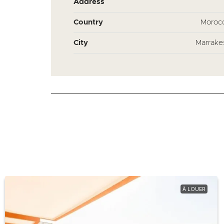
Address
Country
Moroc
City
Marrake
À LOUER