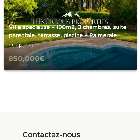
Villa spacieuse – 190m2, 3 chambres, suite
parentale, terrasse, piscine – Palmeraie
4
190
850,000€
Contactez-nous