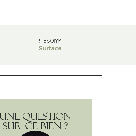
360m²
Surface
Une question
sur ce bien ?