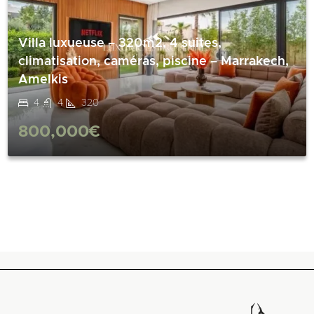
Villa luxueuse – 320m2, 4 suites,
climatisation, caméras, piscine – Marrakech,
Amelkis
4
4
320
800,000€