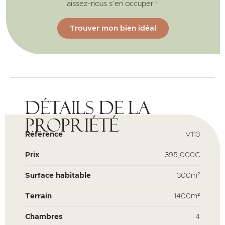
laissez-nous s’en occuper !
Trouver mon bien idéal
Détails de la
propriété
Référence
V113
Prix
395,000€
Surface habitable
300m²
Terrain
1400m²
Chambres
4