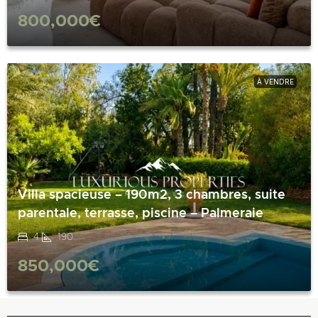
800,000€
À VENDRE
Villa spacieuse – 190m2, 3 chambres, suite
parentale, terrasse, piscine – Palmeraie
4
190
850,000€