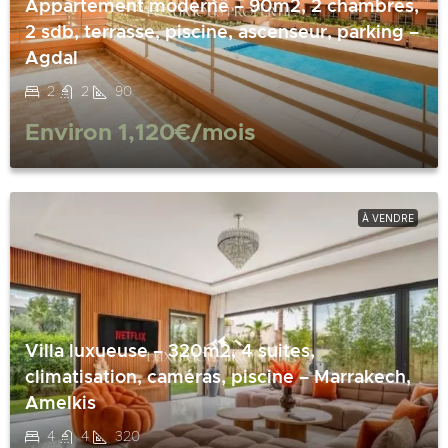
Appartement moderne – 90m2, 2 chambres,
2 sdb, terrasse, piscine, ascenseur, parking –
Agdal
2
2
90
Environ
1,120€
/mois
À VENDRE
Villa luxueuse – 320m2, 4 suites,
climatisation, caméras, piscine – Marrakech,
Amelkis
4
4
320