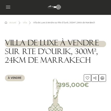
Accueil
Villa
Villa de Luxe à Vendre sur Rte d’Ourik, 300m², 24Km de Marrakech
Villa de Luxe à Vendre
1111111
sur Rte d’Ourik, 300m²,
24Km de Marrakech
À VENDRE
395,000€