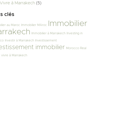
Vivre à Marrakech
(5)
s clés
Immobilier
lier au Maroc
Immobilier MAroc
rrakech
Immobilier à Marrakech
Investing in
co
Investir à Marrakech
Investissement
estissement immobilier
Morocco Real
vivre à Marrakech