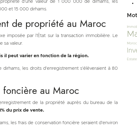
ropriété d'une valeur de 1 000 000 de dirhams, les
 000 et 15 000 dirhams.
Mot
ent de propriété au Maroc
Immobi
Ma
e imposée par l'État sur la transaction immobilière. Le
 sa valeur.
Moroc
Inv
 il peut varier en fonction de la région.
Estate
irhams, les droits d'enregistrement s'élèveraient à 80
n foncière au Maroc
l'enregistrement de la propriété auprès du bureau de la
1% du prix de vente.
s, les frais de conservation foncière seraient d'environ