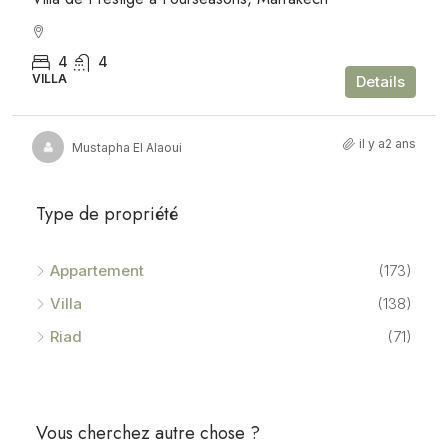
4
4
VILLA
Details
il y a2 ans
Mustapha El Alaoui
Type de propriété
Appartement
(173)
Villa
(138)
Riad
(71)
Vous cherchez autre chose ?