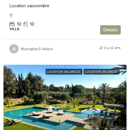
Location saisonnière
10
10
VILLA
Details
il y a2 ans
Mustapha El Alaoui
LOCATION VACANCES
LOCATION VACANCES