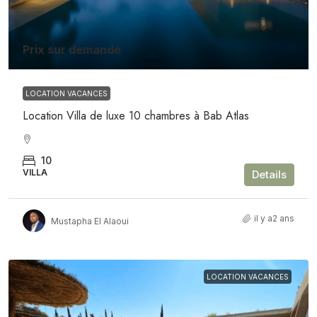
Prix sur demande
LOCATION VACANCES
Location Villa de luxe 10 chambres à Bab Atlas
10
VILLA
Details
il y a2 ans
Mustapha El Alaoui
LOCATION VACANCES