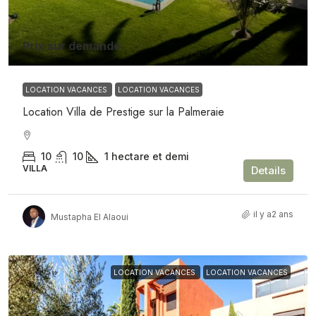
Prix sur demande
LOCATION VACANCES
LOCATION VACANCES
Location Villa de Prestige sur la Palmeraie
10
10
1 hectare et demi
VILLA
Details
il y a2 ans
Mustapha El Alaoui
LOCATION VACANCES
LOCATION VACANCES