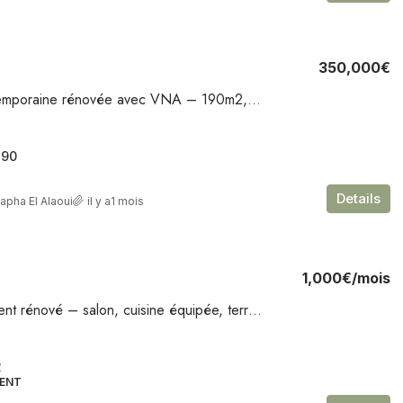
350,000€
Villa contemporaine rénovée avec VNA – 190m2, 5 chambres, piscine, terrasse – Route de Fès
190
Details
apha El Alaoui
il y a1 mois
1,000€
/mois
Appartement rénové – salon, cuisine équipée, terrasse – Hivernage
2
ENT