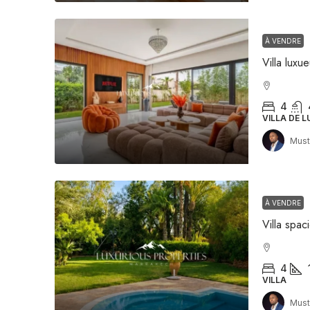
À VENDRE
4
VILLA DE L
Must
À VENDRE
4
VILLA
Must