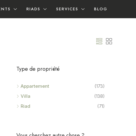
ENTS
RIADS
SERVICES
BLOG
Type de propriété
Appartement
(173)
Villa
(138)
Riad
(71)
Vous cherchez autre chose ?