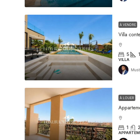
À VENDRE
5
VILLA
Must
À LOUER
1
APPARTEM