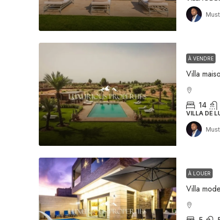
Must
À VENDRE
14
VILLA DE L
Must
À LOUER
5