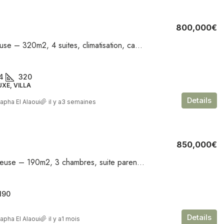
800,000€
Villa luxueuse – 320m2, 4 suites, climatisation, caméras, piscine – Marrakech, Amelkis
4
320
UXE, VILLA
Details
apha El Alaoui
il y a3 semaines
850,000€
Villa spacieuse – 190m2, 3 chambres, suite parentale, terrasse, piscine – Palmeraie
190
Details
apha El Alaoui
il y a1 mois