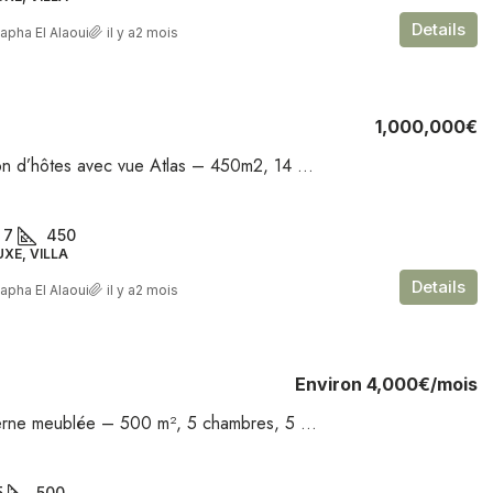
Details
apha El Alaoui
il y a2 mois
1,000,000€
Villa maison d’hôtes avec vue Atlas – 450m2, 14 chambres dont suites, piscine, terrasses – Marrakech
7
450
UXE, VILLA
Details
apha El Alaoui
il y a2 mois
Environ
4,000€
/mois
Villa moderne meublée – 500 m², 5 chambres, 5 sdb, double salon, piscine, hammam – Agdal
5
500