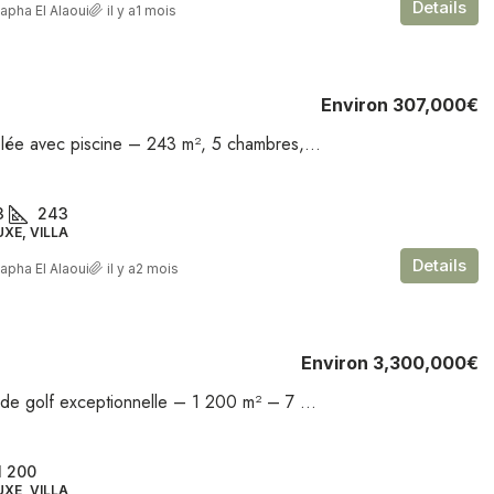
Details
apha El Alaoui
il y a1 mois
Environ
307,000€
Villa meublée avec piscine – 243 m², 5 chambres, 3 Sdb, double salon, terrasse, piscine – Route de Ouarzazate
3
243
UXE, VILLA
Details
apha El Alaoui
il y a2 mois
Environ
3,300,000€
Villa front de golf exceptionnelle – 1 200 m² – 7 chambres, triple salon, piscine, salle de sport – Al Maaden
1 200
UXE, VILLA