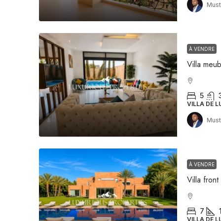
Must
À VENDRE
5
VILLA DE L
Must
À VENDRE
7
VILLA DE L