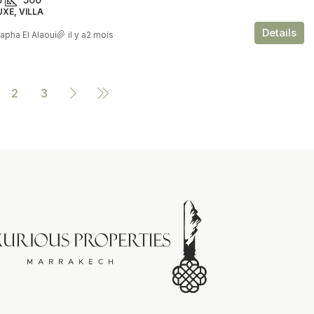
UXE, VILLA
Details
apha El Alaoui
il y a2 mois
2
3