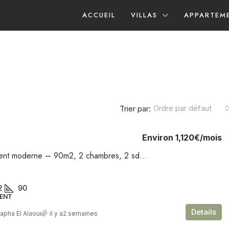
ACCUEIL
VILLAS
APPARTEM
Ordre par défaut
Trier par:
Environ
1,120€
/mois
Appartement moderne – 90m2, 2 chambres, 2 sdb, terrasse, piscine, ascenseur, parking – Agdal
2
90
ENT
Details
apha El Alaoui
il y a2 semaines