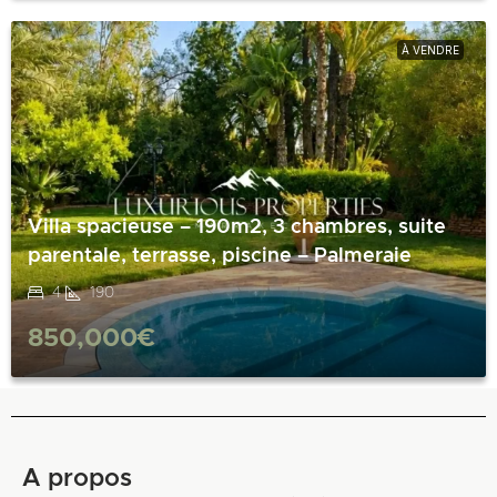
À VENDRE
Villa spacieuse – 190m2, 3 chambres, suite
parentale, terrasse, piscine – Palmeraie
4
190
850,000€
A propos