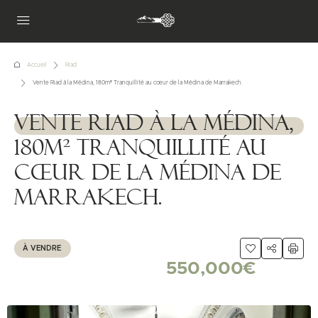
Accueil
Riad
Vente Riad à la Médina, 180m² Tranquillité au cœur de la Médina de Marrakech.
Vente Riad à la Médina,
1111111
180m² Tranquillité au
cœur de la Médina de
Marrakech.
À VENDRE
550,000€