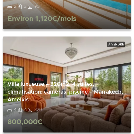
2
2
90
Environ
1,120€
/mois
À VENDRE
Villa luxueuse – 320m2, 4 suites,
climatisation, caméras, piscine – Marrakech,
Amelkis
4
4
320
800,000€