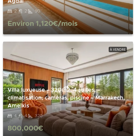
Agdal
2
2
90
Environ
1,120€
/mois
À VENDRE
Villa luxueuse – 320m2, 4 suites,
climatisation, caméras, piscine – Marrakech,
Amelkis
4
4
320
800,000€