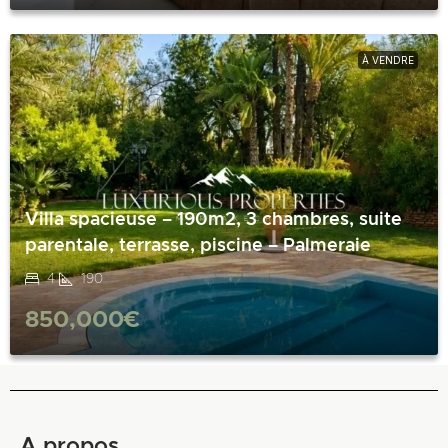
À VENDRE
Villa spacieuse – 190m2, 3 chambres, suite
parentale, terrasse, piscine – Palmeraie
4
190
850,000€
A propos