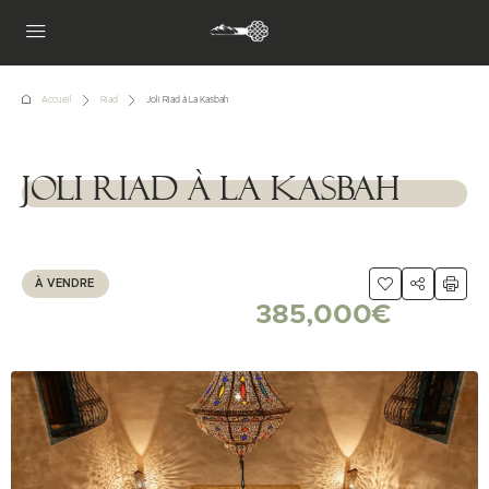
Accueil
Riad
Joli Riad à La Kasbah
Joli Riad à La Kasbah
1111111
À VENDRE
385,000€