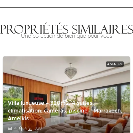
Propriétés similaire
Une collection de bien que pour vous
À VENDRE
Villa luxueuse – 320m2, 4 suites,
climatisation, caméras, piscine – Marrakech,
Amelkis
4
4
320