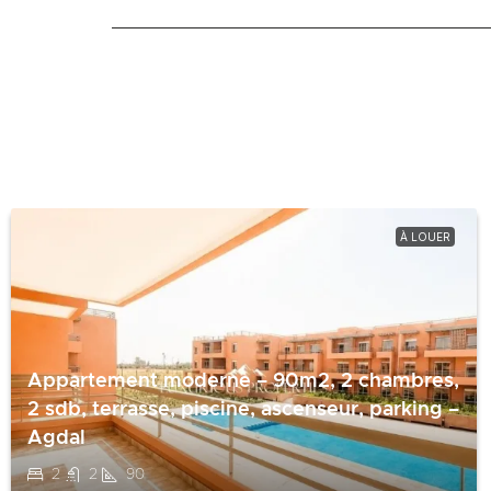
À LOUER
Appartement moderne – 90m2, 2 chambres,
2 sdb, terrasse, piscine, ascenseur, parking –
Agdal
2
2
90