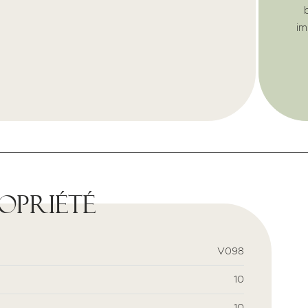
im
ropriété
V098
10
10