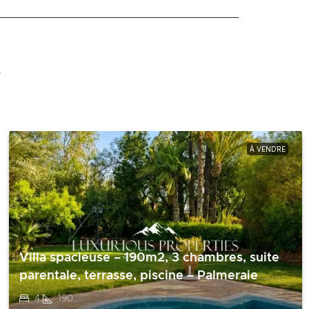
s
À VENDRE
Villa spacieuse – 190m2, 3 chambres, suite
parentale, terrasse, piscine – Palmeraie
4
190