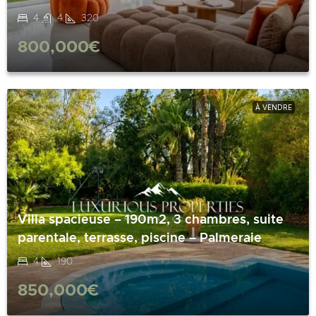
4
4
320
800,000€
À VENDRE
Villa spacieuse – 190m2, 3 chambres, suite
parentale, terrasse, piscine – Palmeraie
4
190
850,000€