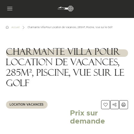
Accueil
Charmante Villa Pour Location de Vacances, 285m², Piscine, Vue sur le Golf
Charmante Villa Pour
1111111
Location de Vacances,
285m², Piscine, Vue sur le
Golf
LOCATION VACANCES
Prix sur
demande