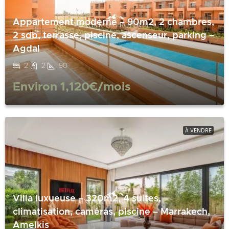
Appartement moderne – 90m2, 2 chambres,
2 sdb, terrasse, piscine, ascenseur, parking –
Agdal
2
2
90
Environ
1,120€
/mois
À VENDRE
Villa luxueuse – 320m2, 4 suites,
climatisation, caméras, piscine – Marrakech,
Amelkis