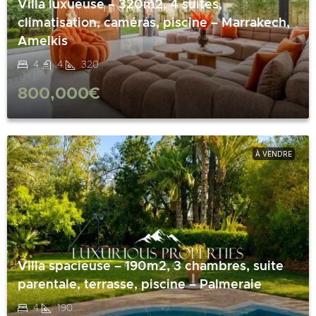
Villa luxueuse – 320m2, 4 suites,
climatisation, caméras, piscine – Marrakech,
Amelkis
4
4
320
800,000€
À VENDRE
Villa spacieuse – 190m2, 3 chambres, suite
parentale, terrasse, piscine – Palmeraie
4
190