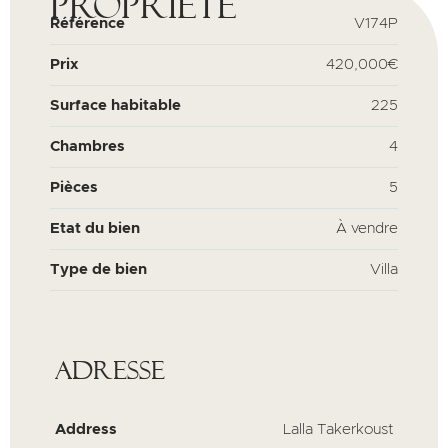
propriété
Référence
V174P
Prix
420,000€
Surface habitable
225
Chambres
4
Pièces
5
Etat du bien
À vendre
Type de bien
Villa
Adresse
Address
Lalla Takerkoust