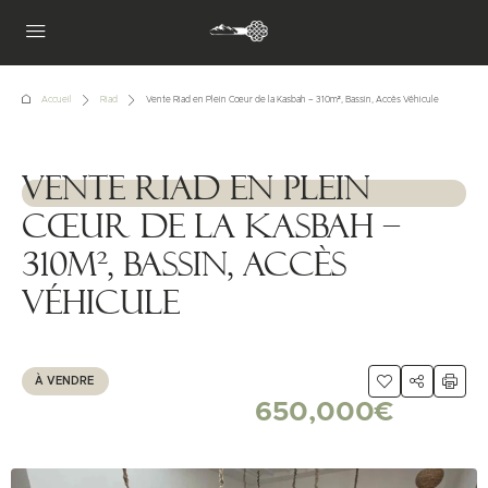
Accueil
Riad
Vente Riad en Plein Cœur de la Kasbah – 310m², Bassin, Accès Véhicule
Vente Riad en Plein
1111111
Cœur de la Kasbah –
310m², Bassin, Accès
Véhicule
À VENDRE
650,000€