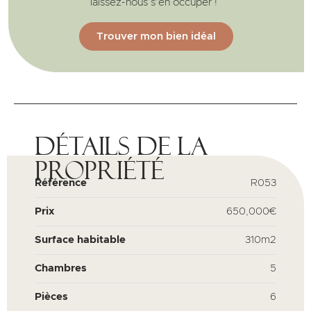
laissez-nous s’en occuper !
Trouver mon bien idéal
Détails de la
propriété
Référence
R053
Prix
650,000€
Surface habitable
310m2
Chambres
5
Pièces
6