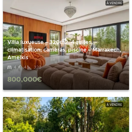
À VENDRE
Villa luxueuse – 320m2, 4 suites,
climatisation, caméras, piscine – Marrakech,
Amelkis
4
4
320
800,000€
À VENDRE