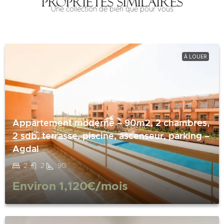
Propriétés similaires
Une collection de bien que pour vous
À LOUER
Appartement moderne – 90m2, 2 chambres,
2 sdb, terrasse, piscine, ascenseur, parking –
Agdal
2
2
90
Environ
1,120€
/mois