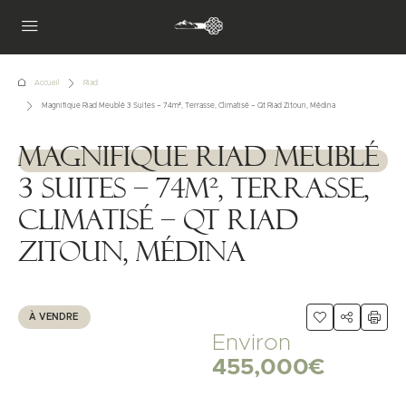
Accueil
Riad
Magnifique Riad Meublé 3 Suites – 74m², Terrasse, Climatisé – Qt Riad Zitoun, Médina
Magnifique Riad Meublé
1111111
3 Suites – 74m², Terrasse,
Climatisé – Qt Riad
Zitoun, Médina
À VENDRE
Environ
455,000€