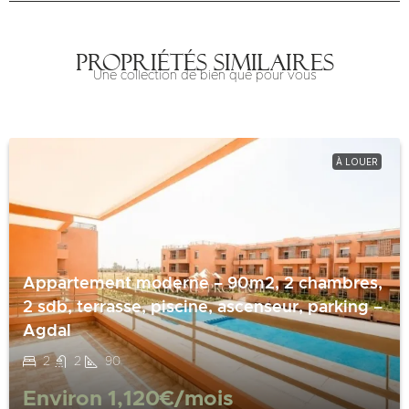
Propriétés similaires
Une collection de bien que pour vous
À LOUER
Appartement moderne – 90m2, 2 chambres,
2 sdb, terrasse, piscine, ascenseur, parking –
Agdal
2
2
90
Environ
1,120€
/mois