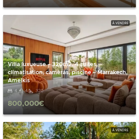
À VENDRE
Villa luxueuse – 320m2, 4 suites,
climatisation, caméras, piscine – Marrakech,
Amelkis
4
4
320
800,000€
À VENDRE