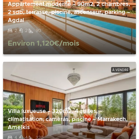
Appartement moderne – 90m2, 2 chambres,
2 sdb, terrasse, piscine, ascenseur, parking –
Agdal
2
2
90
Environ
1,120€
/mois
À VENDRE
Villa luxueuse – 320m2, 4 suites,
climatisation, caméras, piscine – Marrakech,
Amelkis
4
4
320