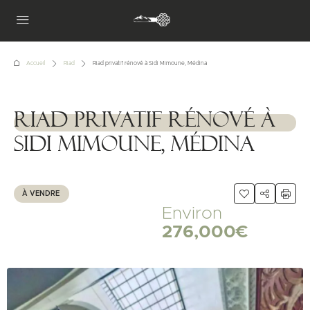
Accueil
Riad
Riad privatif rénové à Sidi Mimoune, Médina
Riad privatif rénové à
1111111
Sidi Mimoune, Médina
À VENDRE
Environ
276,000€