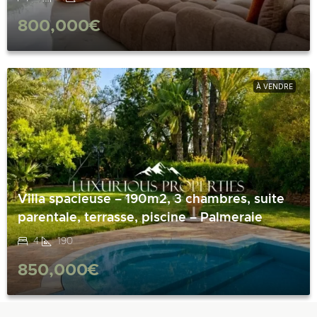
800,000€
À VENDRE
Villa spacieuse – 190m2, 3 chambres, suite
parentale, terrasse, piscine – Palmeraie
4
190
850,000€