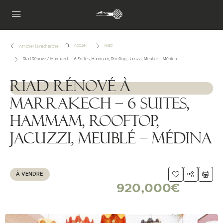
Accueil
Riad
Afficher la recherche
Riad Rénové à Marrakech – 6 Suites, Hammam, Rooftop, Jacuzzi, Meublé – Médina
Riad Rénové à
1111111
Marrakech – 6 Suites,
Hammam, Rooftop,
Jacuzzi, Meublé – Médina
À VENDRE
920,000€