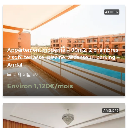
À LOUER
Appartement moderne – 90m2, 2 chambres,
2 sdb, terrasse, piscine, ascenseur, parking –
Agdal
2
2
90
Environ
1,120€
/mois
À VENDRE