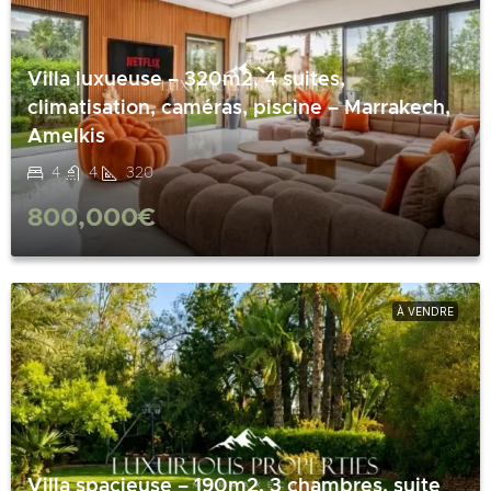
Villa luxueuse – 320m2, 4 suites,
climatisation, caméras, piscine – Marrakech,
Amelkis
4
4
320
800,000€
À VENDRE
Villa spacieuse – 190m2, 3 chambres, suite