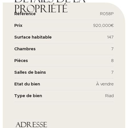
propriété
Référence
R058P
Prix
920,000€
Surface habitable
147
Chambres
7
Pièces
8
Salles de bains
7
Etat du bien
À vendre
Type de bien
Riad
Adresse