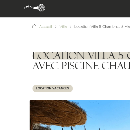
Accueil
Villa
Location Villa 5 Chambres à Ma
Location Villa 
1111111
avec Piscine Chau
LOCATION VACANCES