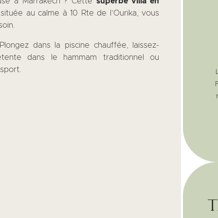
use à Marrakech ? Cette
superbe villa en
située au calme à 10 Rte de l’Ourika, vous
soin.
Plongez dans la piscine chauffée, laissez-
ente dans le hammam traditionnel ou
sport.
t