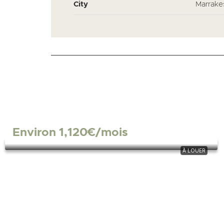
City
Marrake
Appartement moderne – 90m2, 2 chambres,
2 sdb, terrasse, piscine, ascenseur, parking –
Agdal
2
2
90
Environ
1,120€
/mois
À LOUER