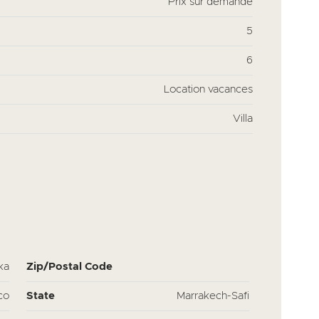
Prix sur demande
5
6
Location vacances
Villa
ka
Zip/Postal Code
co
State
Marrakech-Safi