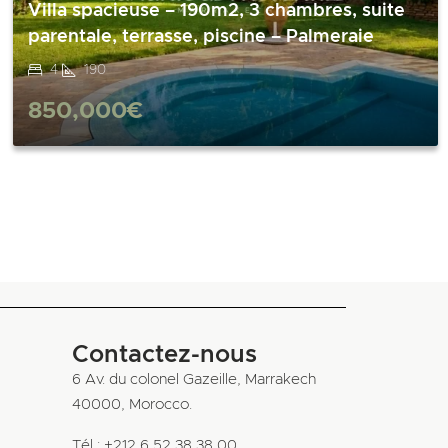
Villa spacieuse – 190m2, 3 chambres, suite
parentale, terrasse, piscine – Palmeraie
4
190
850,000€
Contactez-nous
6 Av. du colonel Gazeille, Marrakech
40000, Morocco.
Tél : +212 6 52 38 38 00