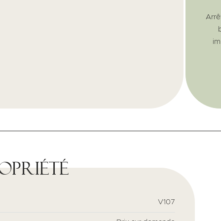
Arrê
im
ropriété
V107