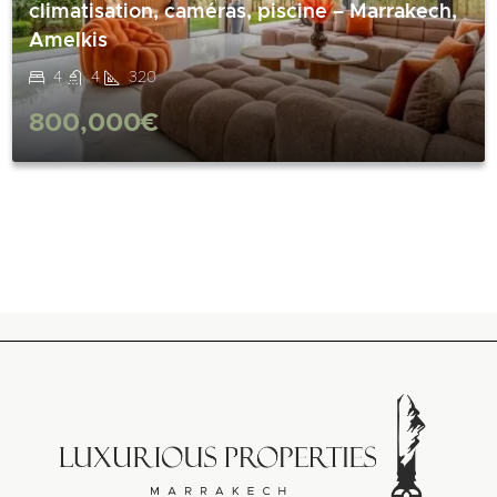
climatisation, caméras, piscine – Marrakech,
Amelkis
4
4
320
800,000€