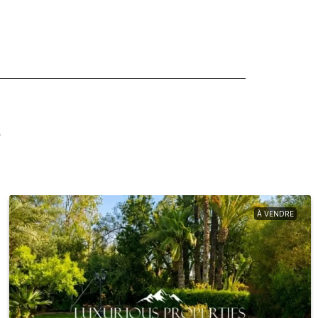
s
À VENDRE