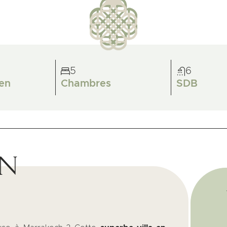
5
6
en
Chambres
SDB
on