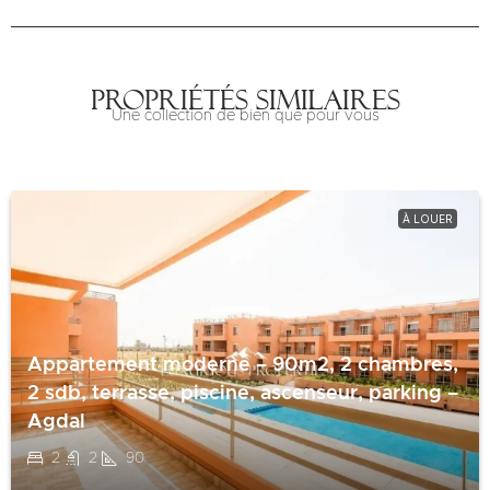
Propriétés similaires
Une collection de bien que pour vous
À LOUER
Appartement moderne – 90m2, 2 chambres,
2 sdb, terrasse, piscine, ascenseur, parking –
Agdal
2
2
90