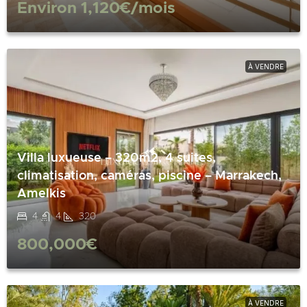
Environ
1,120€
/mois
À VENDRE
Villa luxueuse – 320m2, 4 suites,
climatisation, caméras, piscine – Marrakech,
Amelkis
4
4
320
800,000€
À VENDRE