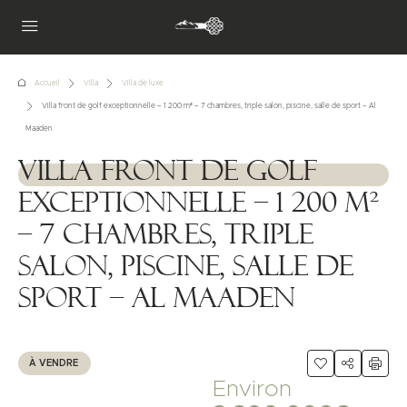
Accueil
Villa
Villa de luxe
Villa front de golf exceptionnelle – 1 200 m² – 7 chambres, triple salon, piscine, salle de sport – Al
Maaden
Villa front de golf
1111111
exceptionnelle – 1 200 m²
– 7 chambres, triple
salon, piscine, salle de
sport – Al Maaden
À VENDRE
Environ