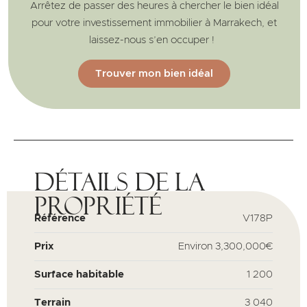
Arrêtez de passer des heures à chercher le bien idéal
pour votre investissement immobilier à Marrakech, et
laissez-nous s’en occuper !
Trouver mon bien idéal
Détails de la
propriété
Référence
V178P
Prix
Environ
3,300,000€
Surface habitable
1 200
Terrain
3 040