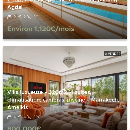
Agdal
2
2
90
Environ
1,120€
/mois
À VENDRE
Villa luxueuse – 320m2, 4 suites,
climatisation, caméras, piscine – Marrakech,
Amelkis
4
4
320
800,000€