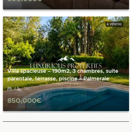
À VENDRE
Villa spacieuse – 190m2, 3 chambres, suite
parentale, terrasse, piscine – Palmeraie
4
190
850,000€