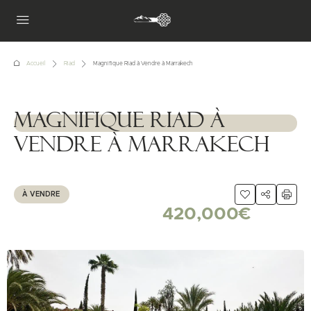
Accueil
Riad
Magnifique Riad à Vendre à Marrakech
Magnifique Riad à
1111111
Vendre à Marrakech
À VENDRE
420,000€