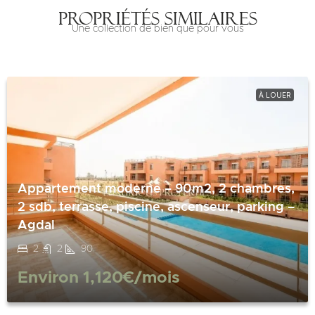
Propriétés similaires
Une collection de bien que pour vous
À LOUER
Appartement moderne – 90m2, 2 chambres,
2 sdb, terrasse, piscine, ascenseur, parking –
Agdal
2
2
90
Environ
1,120€
/mois