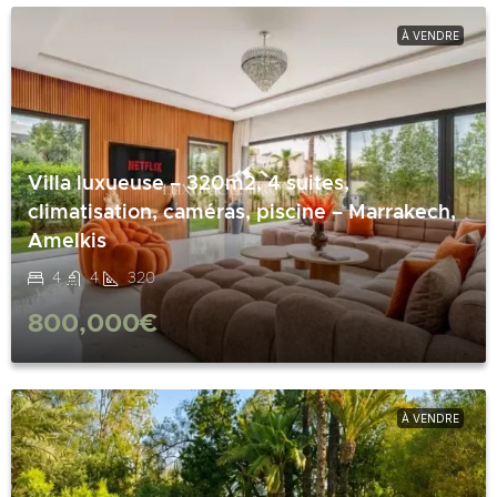
À VENDRE
Villa luxueuse – 320m2, 4 suites,
climatisation, caméras, piscine – Marrakech,
Amelkis
4
4
320
800,000€
À VENDRE