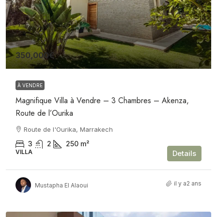
350,000€
À VENDRE
Magnifique Villa à Vendre – 3 Chambres – Akenza,
Route de l’Ourika
Route de l'Ourika, Marrakech
3
2
250
m²
VILLA
Details
il y a2 ans
Mustapha El Alaoui