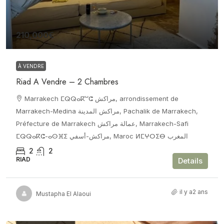
210,000€
À VENDRE
Riad A Vendre – 2 Chambres
Marrakech ⵎⵕⵕⴰⴽⵯⵛ مراكش, arrondissement de
Marrakech-Medina مراكش المدينة, Pachalik de Marrakech,
Préfecture de Marrakech عمالة مراكش, Marrakech-Safi
ⵎⵕⵕⴰⴽⵛ-ⴰⵙⴼⵉ مراكش-أسفي, Maroc ⵍⵎⵖⵔⵉⴱ المغرب
2
2
RIAD
Details
il y a2 ans
Mustapha El Alaoui