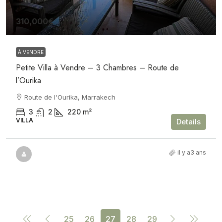
310,000€
À VENDRE
Petite Villa à Vendre – 3 Chambres – Route de
l’Ourika
Route de l'Ourika, Marrakech
3
2
220
m²
VILLA
Details
il y a3 ans
25
26
27
28
29