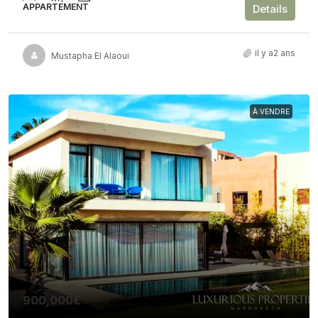
APPARTEMENT
Details
il y a2 ans
Mustapha El Alaoui
À VENDRE
900,000€