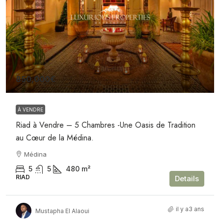
850,000€
À VENDRE
Riad à Vendre – 5 Chambres -Une Oasis de Tradition
au Cœur de la Médina.
Médina
5
5
480
m²
RIAD
Details
il y a3 ans
Mustapha El Alaoui