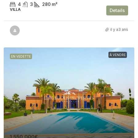
4
3
280
m²
VILLA
Details
il y a3 ans
À VENDRE
EN VEDETTE
1,550,000€