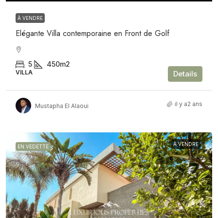
À VENDRE
Elégante Villa contemporaine en Front de Golf
5
450m2
VILLA
Details
il y a2 ans
Mustapha El Alaoui
À VENDRE
EN VEDETTE