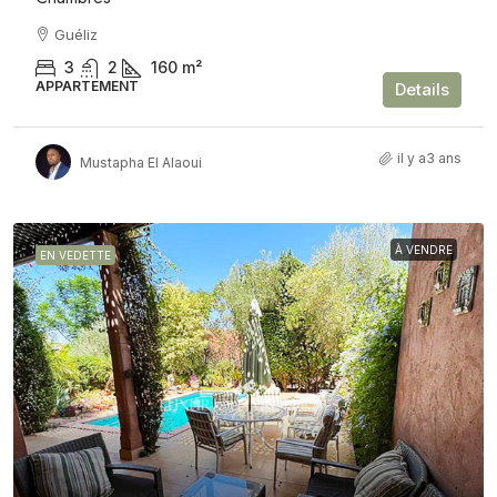
Guéliz
3
2
160
m²
APPARTEMENT
Details
il y a3 ans
Mustapha El Alaoui
À VENDRE
EN VEDETTE