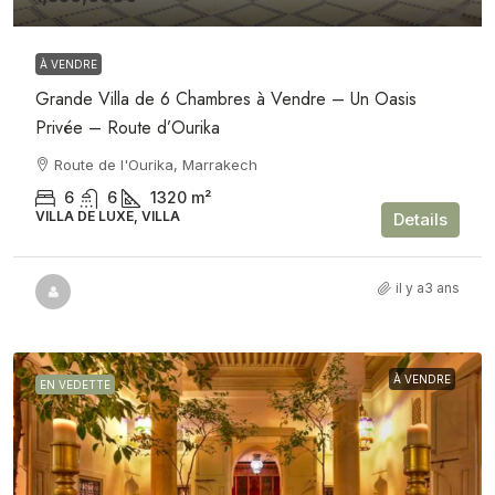
À VENDRE
Grande Villa de 6 Chambres à Vendre – Un Oasis
Privée – Route d’Ourika
Route de l'Ourika, Marrakech
6
6
1320
m²
VILLA DE LUXE, VILLA
Details
il y a3 ans
À VENDRE
EN VEDETTE