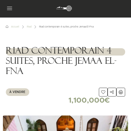
Accueil
Riad
Riad contemporain 4 suites, proche Jemaa El-Fna
Riad contemporain 4
1111111
suites, proche Jemaa El-
Fna
À VENDRE
1,100,000€