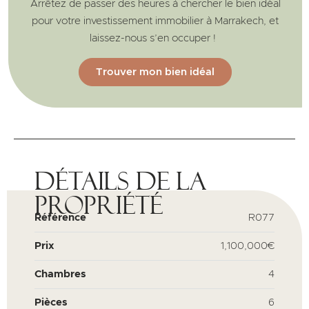
Arrêtez de passer des heures à chercher le bien idéal
pour votre investissement immobilier à Marrakech, et
laissez-nous s’en occuper !
Trouver mon bien idéal
Détails de la
propriété
Référence
R077
Prix
1,100,000€
Chambres
4
Pièces
6