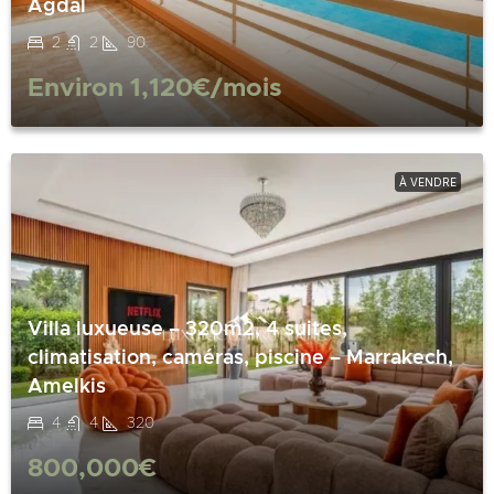
Agdal
2
2
90
Environ
1,120€
/mois
À VENDRE
Villa luxueuse – 320m2, 4 suites,
climatisation, caméras, piscine – Marrakech,
Amelkis
4
4
320
800,000€