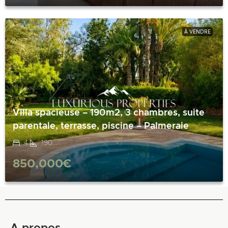
À VENDRE
Villa spacieuse – 190m2, 3 chambres, suite
parentale, terrasse, piscine – Palmeraie
4
190
850,000€