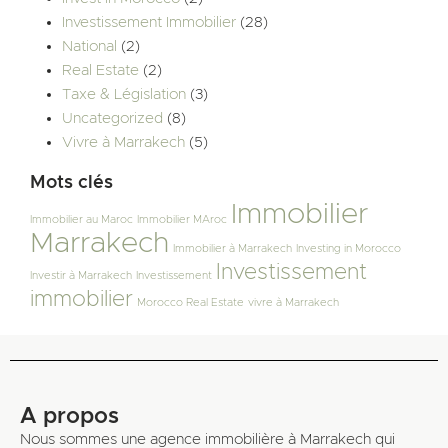
Investissement Immobilier
(28)
National
(2)
Real Estate
(2)
Taxe & Législation
(3)
Uncategorized
(8)
Vivre à Marrakech
(5)
Mots clés
Immobilier
Immobilier au Maroc
Immobilier MAroc
Marrakech
Immobilier à Marrakech
Investing in Morocco
Investissement
Investir à Marrakech
Investissement
immobilier
Morocco Real Estate
vivre à Marrakech
A propos
Nous sommes une agence immobilière à Marrakech qui