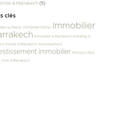
Vivre à Marrakech
(5)
s clés
Immobilier
lier au Maroc
Immobilier MAroc
rrakech
Immobilier à Marrakech
Investing in
co
Investir à Marrakech
Investissement
estissement immobilier
Morocco Real
vivre à Marrakech