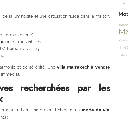
Mot
e la luminosité et une circulation fluide dans la maison.
Immobi
Ma
re, bois exotique)
Moroc
grandes baies vitrées
Inv
 TV, bureau, dressing
ux
Estate
harmonie et de sérénité. Une
villa Marrakech à vendre
n immédiat.
sives recherchées par les
x
ement un bien immobilier, il cherche un
mode de vie
.
ts :