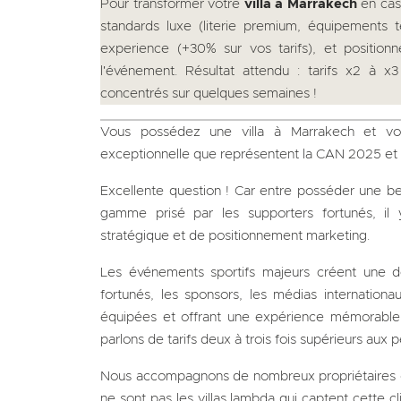
Pour transformer votre
villa à Marrakech
en cas
standards luxe (literie premium, équipements 
experience (+30% sur vos tarifs), et position
l'événement. Résultat attendu : tarifs x2 à x
concentrés sur quelques semaines !
Vous possédez une villa à Marrakech et v
exceptionnelle que représentent la CAN 2025 et 
Excellente question ! Car entre posséder une be
gamme prisé par les supporters fortunés, il
stratégique et de positionnement marketing.
Les événements sportifs majeurs créent une 
fortunés, les sponsors, les médias internationa
équipées et offrant une expérience mémorable. E
parlons de tarifs deux à trois fois supérieurs aux 
Nous accompagnons de nombreux propriétaires dan
ne sont pas les villas lambda qui captent cette c