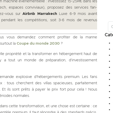
h machine événementielle : investissez 15-25K€ dans les
tech, espaces conviviaux), proposez des services fan-
nez-vous sur
Airbnb Marrakech
Luxe 6-9 mois avant
3 pendant les compétitions, soit 3-6 mois de revenus
Cat
ous vous demandez comment profiter de la manne
surtout la
Coupe du monde 2030
?
lle propriété et la transformer en hébergement haut de
 y a tout un monde de préparation, d'investissement
demande explosive d'hébergements premium. Les fans
ux : tous cherchent des villas spacieuses, parfaitement
t ils sont prêts à payer le prix fort pour cela ! Nous
périodes normales.
s cette transformation, et une chose est certaine : ce
lientèle premium. Il faut répondre à des standards précis,