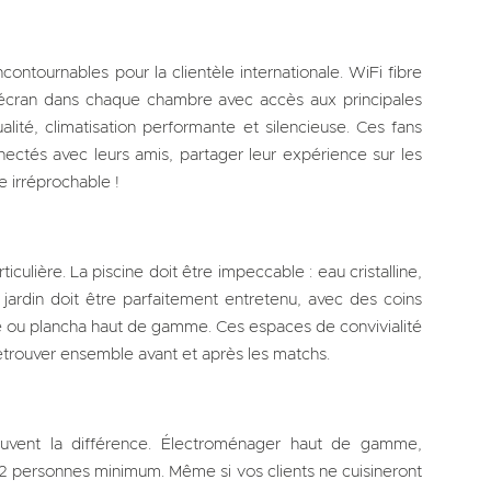
ntournables pour la clientèle internationale. WiFi fibre
nd écran dans chaque chambre avec accès aux principales
ité, climatisation performante et silencieuse. Ces fans
nectés avec leurs amis, partager leur expérience sur les
e irréprochable !
culière. La piscine doit être impeccable : eau cristalline,
jardin doit être parfaitement entretenu, avec des coins
e ou plancha haut de gamme. Ces espaces de convivialité
etrouver ensemble avant et après les matchs.
souvent la différence. Électroménager haut de gamme,
-12 personnes minimum. Même si vos clients ne cuisineront