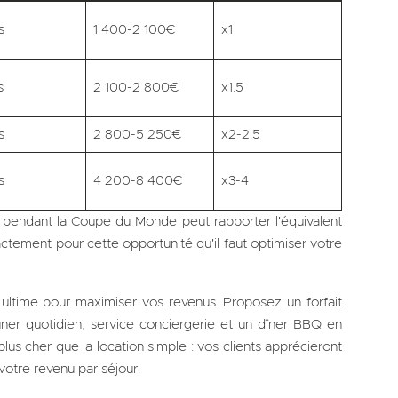
s
1 400-2 100€
x1
s
2 100-2 800€
x1.5
s
2 800-5 250€
x2-2.5
s
4 200-8 400€
x3-4
 pendant la Coupe du Monde peut rapporter l'équivalent
ctement pour cette opportunité qu'il faut optimiser votre
r ultime pour maximiser vos revenus. Proposez un forfait
euner quotidien, service conciergerie et un dîner BBQ en
us cher que la location simple : vos clients apprécieront
votre revenu par séjour.