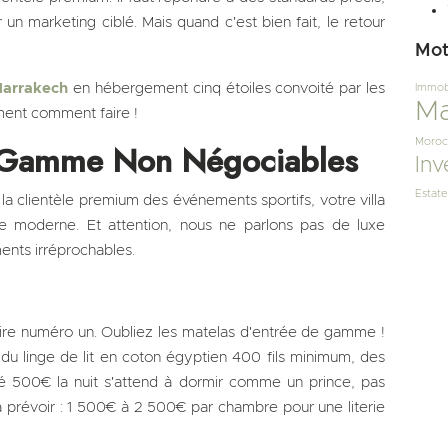
 un marketing ciblé. Mais quand c'est bien fait, le retour
Mot
 Marrakech
en hébergement cinq étoiles convoité par les
Immobi
Ma
ment comment faire !
Moroc
e Gamme Non Négociables
Inv
Estate
a clientèle premium des événements sportifs, votre villa
e moderne. Et attention, nous ne parlons pas de luxe
ents irréprochables.
itaire numéro un. Oubliez les matelas d'entrée de gamme !
du linge de lit en coton égyptien 400 fils minimum, des
é 500€ la nuit s'attend à dormir comme un prince, pas
révoir : 1 500€ à 2 500€ par chambre pour une literie