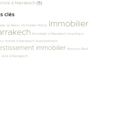
Vivre à Marrakech
(5)
s clés
Immobilier
lier au Maroc
Immobilier MAroc
rrakech
Immobilier à Marrakech
Investing in
co
Investir à Marrakech
Investissement
estissement immobilier
Morocco Real
vivre à Marrakech