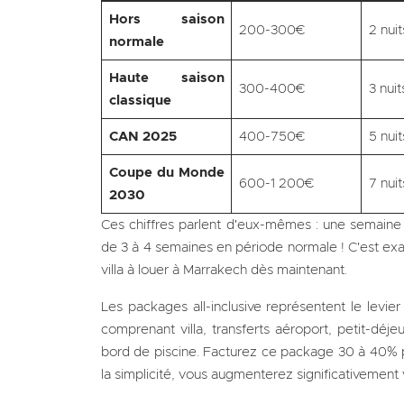
Hors saison
200-300€
2 nuit
normale
Haute saison
300-400€
3 nuit
classique
CAN 2025
400-750€
5 nuit
Coupe du Monde
600-1 200€
7 nuit
2030
Ces chiffres parlent d'eux-mêmes : une semaine
de 3 à 4 semaines en période normale ! C'est exa
villa à louer à Marrakech dès maintenant.
Les packages all-inclusive représentent le levie
comprenant villa, transferts aéroport, petit-déj
bord de piscine. Facturez ce package 30 à 40% pl
la simplicité, vous augmenterez significativement 