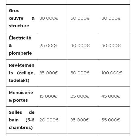
Gros
œuvre &
30 000€
50 000€
80 000€
structure
Électricité
&
25 000€
40 000€
60 000€
plomberie
Revêtemen
ts (zellige,
35 000€
60 000€
100 000€
tadelakt)
Menuiserie
15 000€
25 000€
45 000€
& portes
Salles de
bain (5-6
20 000€
35 000€
55 000€
chambres)