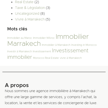
Real Estate
(2)
Taxe & Législation
(3)
Uncategorized
(8)
Vivre à Marrakech
(5)
Mots clés
Immobilier
Immobilier au Maroc
Immobilier MAroc
Marrakech
Immobilier à Marrakech
Investing in Morocco
Investissement
Investir à Marrakech
Investissement
immobilier
Morocco Real Estate
vivre à Marrakech
A propos
Nous sommes une agence immobilière à Marrakech qui
offre une large gamme de services, y compris l’achat, la
location, la vente et les services de conciergerie de luxe.