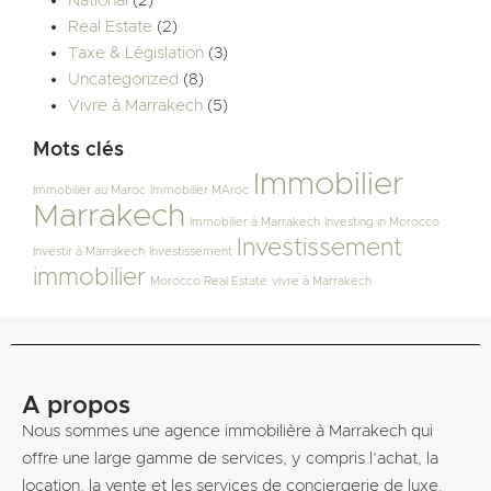
National
(2)
Real Estate
(2)
Taxe & Législation
(3)
Uncategorized
(8)
Vivre à Marrakech
(5)
Mots clés
Immobilier
Immobilier au Maroc
Immobilier MAroc
Marrakech
Immobilier à Marrakech
Investing in Morocco
Investissement
Investir à Marrakech
Investissement
immobilier
Morocco Real Estate
vivre à Marrakech
A propos
Nous sommes une agence immobilière à Marrakech qui
offre une large gamme de services, y compris l’achat, la
location, la vente et les services de conciergerie de luxe.