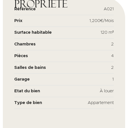
propriété
Référence
A021
Prix
1,200€/Mois
Surface habitable
120 m²
Chambres
2
Pièces
4
Salles de bains
2
Garage
1
Etat du bien
À louer
Type de bien
Appartement