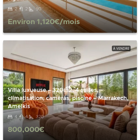
2
2
90
Environ
1,120€
/mois
À VENDRE
Villa luxueuse – 320m2, 4 suites,
climatisation, caméras, piscine – Marrakech,
Amelkis
4
4
320
800,000€