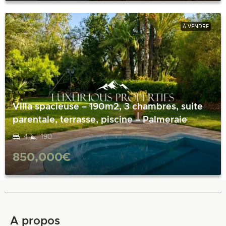
À VENDRE
Villa spacieuse – 190m2, 3 chambres, suite
parentale, terrasse, piscine – Palmeraie
4
190
850,000€
A propos