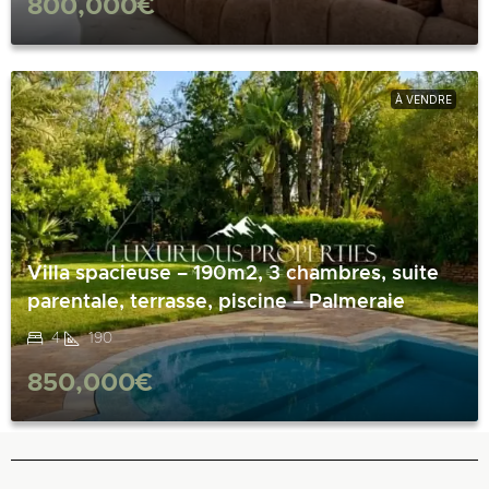
800,000€
À VENDRE
Villa spacieuse – 190m2, 3 chambres, suite
parentale, terrasse, piscine – Palmeraie
4
190
850,000€