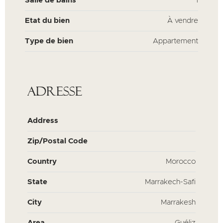
Salle de bains
1
Etat du bien
À vendre
Type de bien
Appartement
Adresse
Address
Zip/Postal Code
Country
Morocco
State
Marrakech-Safi
City
Marrakesh
Area
Guéliz