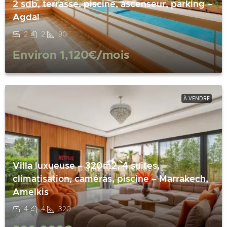
2 sdb, terrasse, piscine, ascenseur, parking –
Agdal
2
2
90
Environ
1,120€
/mois
À VENDRE
Villa luxueuse – 320m2, 4 suites,
climatisation, caméras, piscine – Marrakech,
Amelkis
4
4
320