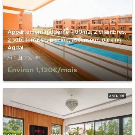
Appartement moderne – 90m2, 2 chambres,
2 sdb, terrasse, piscine, ascenseur, parking –
Agdal
2
2
90
Environ
1,120€
/mois
À VENDRE