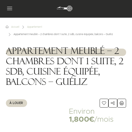
Accueil
Appartement
Appartement meublé – 2 chambres dont 1 suite, 2 sdb, cuisine équipée, balcons – Guéliz
Appartement meublé – 2
1111111
chambres dont 1 suite, 2
sdb, cuisine équipée,
balcons – Guéliz
À LOUER
Environ
1,800€
/mois