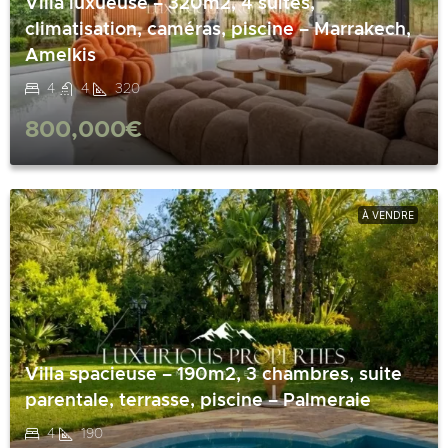
Villa luxueuse – 320m2, 4 suites,
climatisation, caméras, piscine – Marrakech,
Amelkis
4
4
320
800,000€
À VENDRE
Villa spacieuse – 190m2, 3 chambres, suite
parentale, terrasse, piscine – Palmeraie
4
190