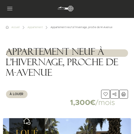
Accueil
Appartement
Appartement neuf à l’Hivernage, proche de M-Avenue
Appartement neuf à
1111111
l’Hivernage, proche de
M-Avenue
À LOUER
1,300€
/mois