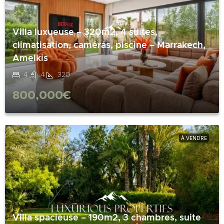
Villa luxueuse – 320m2, 4 suites,
climatisation, caméras, piscine – Marrakech,
Amelkis
4
4
320
800,000€
À VENDRE
Villa spacieuse – 190m2, 3 chambres, suite