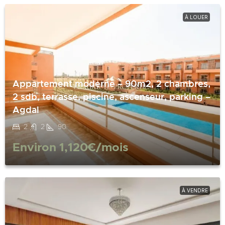
À LOUER
Appartement moderne – 90m2, 2 chambres,
2 sdb, terrasse, piscine, ascenseur, parking –
Agdal
2
2
90
Environ
1,120€
/mois
À VENDRE