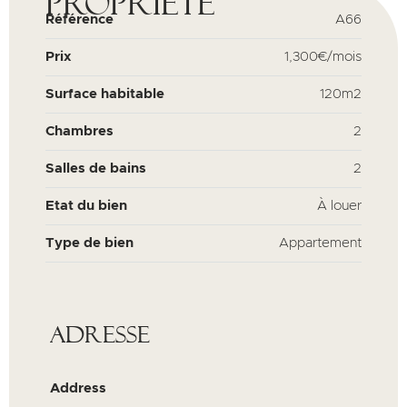
propriété
Référence
A66
Prix
1,300€/mois
Surface habitable
120m2
Chambres
2
Salles de bains
2
Etat du bien
À louer
Type de bien
Appartement
Adresse
Address