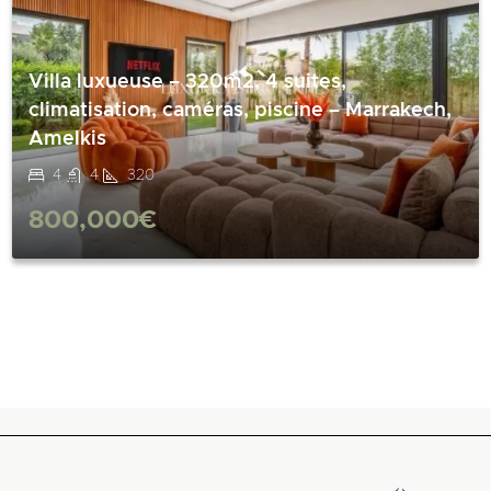
Villa luxueuse – 320m2, 4 suites,
climatisation, caméras, piscine – Marrakech,
Amelkis
4
4
320
800,000€