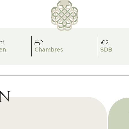
nt
2
2
en
Chambres
SDB
on