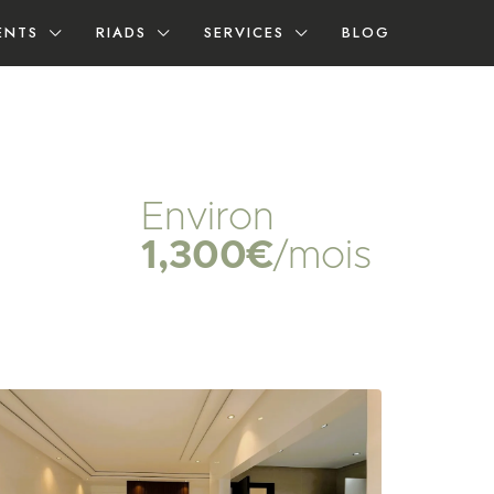
ENTS
RIADS
SERVICES
BLOG
Environ
1,300€
/mois