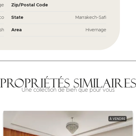
ge
Zip/Postal Code
co
State
Marrakech-Safi
sh
Area
Hivernage
Propriétés similaire
Une collection de bien que pour vous
À VENDRE