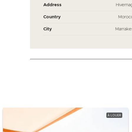
Address
Hiverna
Country
Moroc
City
Marrake
À LOUER