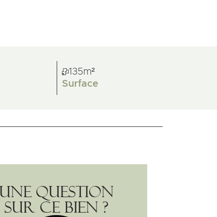
135m²
Surface
Une question
sur ce bien ?