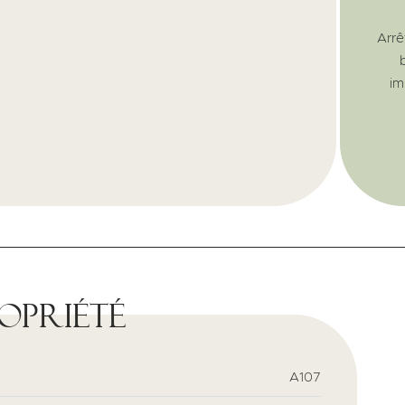
Arrê
im
ropriété
A107