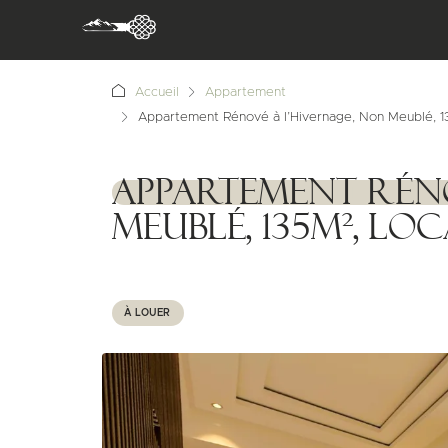
Accueil
Appartement
Appartement Rénové à l’Hivernage, Non Meublé, 1
Appartement Réno
1111111
Meublé, 135m², L
À LOUER