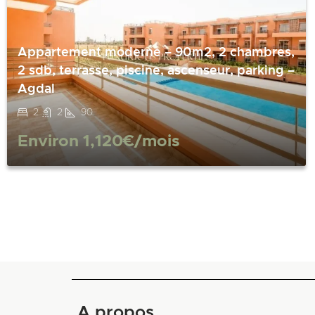
Appartement moderne – 90m2, 2 chambres,
2 sdb, terrasse, piscine, ascenseur, parking –
Agdal
2
2
90
Environ
1,120€
/mois
A propos